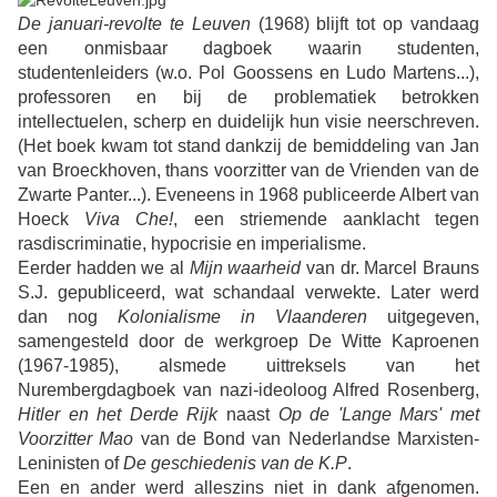
De januari-revolte te Leuven
(1968) blijft tot op vandaag
een onmisbaar dagboek waarin studenten,
studentenleiders (w.o. Pol Goossens en Ludo Martens...),
professoren en bij de problematiek betrokken
intellectuelen, scherp en duidelijk hun visie neerschreven.
(Het boek kwam tot stand dankzij de bemiddeling van Jan
van Broeckhoven, thans voorzitter van de Vrienden van de
Zwarte Panter...). Eveneens in 1968 publiceerde Albert van
Hoeck
Viva Che!
, een striemende aanklacht tegen
rasdiscriminatie, hypocrisie en imperialisme.
Eerder hadden we al
Mijn waarheid
van dr. Marcel Brauns
S.J. gepubliceerd, wat schandaal verwekte. Later werd
dan nog
Kolonialisme in Vlaanderen
uitgegeven,
samengesteld door de werkgroep De Witte Kaproenen
(1967-1985), alsmede uittreksels van het
Nurembergdagboek van nazi-ideoloog Alfred Rosenberg,
Hitler en het Derde Rijk
naast
Op de 'Lange Mars' met
Voorzitter Mao
van de Bond van Nederlandse Marxisten-
Leninisten of
De geschiedenis van de K.P
.
Een en ander werd alleszins niet in dank afgenomen.