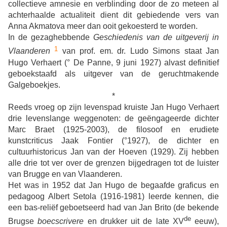
collectieve amnesie en verblinding door de zo meteen al
achterhaalde actualiteit dient dit gebiedende vers van
Anna Akmatova meer dan ooit gekoesterd te worden.
In de gezaghebbende
Geschiedenis van de uitgeverij in
1
Vlaanderen
van prof. em. dr. Ludo Simons staat Jan
Hugo Verhaert (° De Panne, 9 juni 1927) alvast definitief
geboekstaafd als uitgever van de geruchtmakende
Galgeboekjes.
*
Reeds vroeg op zijn levenspad kruiste Jan Hugo Verhaert
drie levenslange weggenoten: de geëngageerde dichter
Marc Braet (1925-2003), de filosoof en erudiete
kunstcriticus Jaak Fontier (°1927), de dichter en
cultuurhistoricus Jan van der Hoeven (1929). Zij hebben
alle drie tot ver over de grenzen bijgedragen tot de luister
van Brugge en van Vlaanderen.
Het was in 1952 dat Jan Hugo de begaafde graficus en
pedagoog Albert Setola (1916-1981) leerde kennen, die
een bas-reliëf geboetseerd had van Jan Brito (de bekende
de
Brugse
boecscrivere
en drukker
uit de late XV
eeuw),