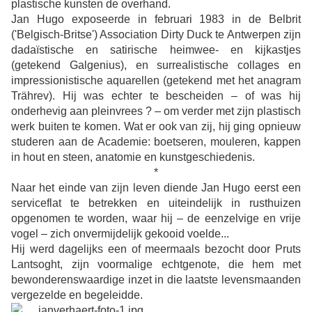
plastische kunsten de overhand.
Jan Hugo exposeerde in februari 1983 in de Belbrit
('Belgisch-Britse') Association Dirty Duck te Antwerpen zijn
dadaïstische en satirische heimwee- en kijkastjes
(getekend Galgenius), en surrealistische collages en
impressionistische aquarellen (getekend met het anagram
Trährev). Hij was echter te bescheiden – of was hij
onderhevig aan pleinvrees ? – om verder met zijn plastisch
werk buiten te komen. Wat er ook van zij, hij ging opnieuw
studeren aan de Academie: boetseren, mouleren, kappen
in hout en steen, anatomie en kunstgeschiedenis.
*
Naar het einde van zijn leven diende Jan Hugo eerst een
serviceflat te betrekken en uiteindelijk in rusthuizen
opgenomen te worden, waar hij – de eenzelvige en vrije
vogel – zich onvermijdelijk gekooid voelde...
Hij werd dagelijks een of meermaals bezocht door Pruts
Lantsoght, zijn voormalige echtgenote, die hem met
bewonderenswaardige inzet in die laatste levensmaanden
vergezelde en begeleidde.