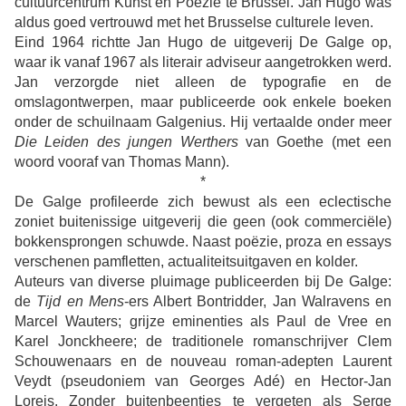
cultuurcentrum Kunst en Poëzie te Brussel. Jan Hugo was
aldus goed vertrouwd met het Brusselse culturele leven.
Eind 1964 richtte Jan Hugo de uitgeverij De Galge op,
waar ik vanaf 1967 als literair adviseur aangetrokken werd.
Jan verzorgde niet alleen de typografie en de
omslagontwerpen, maar publiceerde ook enkele boeken
onder de schuilnaam Galgenius. Hij vertaalde onder meer
Die Leiden
des jungen Werthers
van Goethe (met een
woord vooraf van Thomas Mann).
*
De Galge profileerde zich bewust als een eclectische
zoniet buitenissige uitgeverij die geen (ook commerciële)
bokkensprongen schuwde. Naast poëzie, proza en essays
verschenen pamfletten, actualiteitsuitgaven en kolder.
Auteurs van diverse pluimage publiceerden bij De Galge:
de
Tijd en Mens
-ers Albert Bontridder, Jan Walravens en
Marcel Wauters; grijze eminenties als Paul de Vree en
Karel Jonckheere; de traditionele romanschrijver Clem
Schouwenaars en de nouveau roman-adepten Laurent
Veydt (pseudoniem van Georges Adé) en Hector-Jan
Loreis. Zonder buitenbeentjes te vergeten als Serge