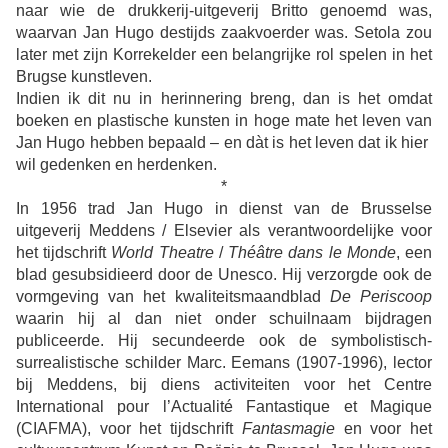
naar wie de drukkerij-uitgeverij Britto genoemd was,
waarvan Jan Hugo destijds zaakvoerder was. Setola zou
later met zijn Korrekelder een belangrijke rol spelen in het
Brugse kunstleven.
Indien ik dit nu in herinnering breng, dan is het omdat
boeken en plastische kunsten in hoge mate het leven van
Jan Hugo hebben bepaald – en dàt is het leven dat ik hier
wil gedenken en herdenken.
*
In 1956 trad Jan Hugo in dienst van de Brusselse
uitgeverij Meddens / Elsevier als verantwoordelijke voor
het tijdschrift
World Theatre
/
Théâtre dans le Monde
, een
blad gesubsidieerd door de Unesco. Hij verzorgde ook de
vormgeving van het kwaliteitsmaandblad
De Periscoop
waarin hij al dan niet onder schuilnaam bijdragen
publiceerde. Hij secundeerde ook de symbolistisch-
surrealistische schilder Marc. Eemans (1907-1996), lector
bij Meddens, bij diens activiteiten voor het Centre
International pour l’Actualité Fantastique et Magique
(CIAFMA), voor het tijdschrift
Fantasmagie
en voor het