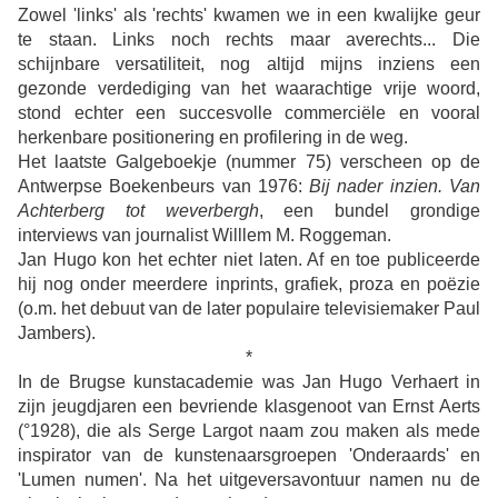
Zowel 'links' als 'rechts' kwamen we in een kwalijke geur
te staan. Links noch rechts maar averechts... Die
schijnbare versatiliteit, nog altijd mijns inziens een
gezonde verdediging van het waarachtige vrije woord,
stond echter een succesvolle commerciële en vooral
herkenbare positionering en profilering in de weg.
Het laatste Galgeboekje (nummer 75) verscheen op de
Antwerpse Boekenbeurs van 1976:
Bij nader inzien. Van
Achterberg tot weverbergh
, een bundel grondige
interviews van journalist Willlem M. Roggeman.
Jan Hugo kon het echter niet laten. Af en toe publiceerde
hij nog onder meerdere inprints, grafiek, proza en poëzie
(o.m. het debuut van de later populaire televisiemaker Paul
Jambers).
*
In de Brugse kunstacademie was Jan Hugo Verhaert in
zijn jeugdjaren een bevriende klasgenoot van Ernst Aerts
(°1928), die als Serge Largot naam zou maken als mede
inspirator van de kunstenaarsgroepen 'Onderaards' en
'Lumen numen'. Na het uitgeversavontuur namen nu de