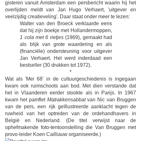
gisteren vanuit Amsterdam een persbericht waarin hij het
overlijden meldt van Jan Hugo Verhaert, 'uitgever en
veelzijdig creatieveling'. Daar staat onder meer te lezen:
Walter van den Broeck
verklaarde eens
dat hij zijn boekje met Hollandermoppen,
1 cola met 6 rietjes
(1969), gemaakt had
als blijk van grote waardering en als
(financiële) ondersteuning voor uitgever
Jan Verhaert. Het werd inderdaad een
bestseller (30 drukken tot 1972).
*
Wat als 'Mei 68' in de cultuurgeschiedenis is ingegaan
kwam ook ruimschoots aan bod. Met dien verstande dat
het in Vlaanderen eerder stookte als in Parijs. In 1967
kwam het pamflet
Matrakkensabbat
van Nic van Bruggen
van de pers, een rijk geïllustreerde aanklacht tegen de
ruwheid van het optreden van de ordehandhavers in
België en Nederland. (De titel verwijst naar de
ophefmakende foto-tentoonstelling die Van Bruggen met
provo-leider Koen Cailliauw organiseerde.)