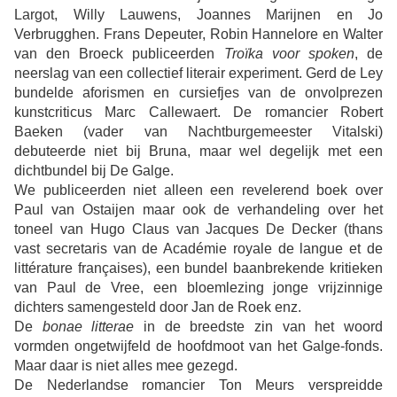
Largot, Willy Lauwens, Joannes Marijnen en Jo
Verbrugghen. Frans Depeuter, Robin Hannelore en Walter
van den Broeck publiceerden
Troïka voor spoken
, de
neerslag van een collectief literair experiment. Gerd de Ley
bundelde aforismen en cursiefjes van de onvolprezen
kunstcriticus Marc Callewaert. De romancier Robert
Baeken (vader van Nachtburgemeester Vitalski)
debuteerde niet bij Bruna, maar wel degelijk met een
dichtbundel bij De Galge.
We publiceerden niet alleen een revelerend boek over
Paul van Ostaijen maar ook de verhandeling over het
toneel van Hugo Claus van Jacques De Decker (thans
vast secretaris van de Académie royale de langue et de
littérature françaises), een bundel baanbrekende kritieken
van Paul de Vree, een bloemlezing jonge vrijzinnige
dichters samengesteld door Jan de Roek enz.
De
bonae litterae
in de breedste zin van het woord
vormden ongetwijfeld de hoofdmoot van het Galge-fonds.
Maar daar is niet alles mee gezegd.
De Nederlandse romancier Ton Meurs verspreidde