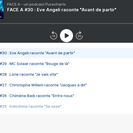
FACE A - un podcast Purecharts
FACE A #30 : Eve Angeli raconte "Avant de partir"
#30 : Eve Angeli raconte "Avant de partir"
#29 : MC Solaar raconte "Bouge de là"
28 : Lorie raconte "Je vais vite"
#27 : Christophe Willem raconte "Jacques a dit"
#26 : Chimène Badi raconte "Entre nous"
#25 : Indochine raconte "3e sexe"
#24 : Zaho raconte "C'est chelou"
#23 : Patrick Bruel raconte "Au café des délices"