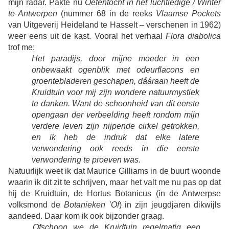
mijn radar. Pakte nu
Oefentocht in het luchtledige / Winter
te Antwerpen
(nummer 68 in de reeks
Vlaamse Pockets
van Uitgeverij Heideland te Hasselt – verschenen in 1962)
weer eens uit de kast. Vooral het verhaal
Flora diabolica
trof me:
Het paradijs, door mijne moeder in een
onbewaakt ogenblik met odeurflacons en
groentebladeren geschapen, dááraan heeft de
Kruidtuin voor mij zijn wondere natuurmystiek
te danken. Want de schoonheid van dit eerste
opengaan der verbeelding heeft rondom mijn
verdere leven zijn nijpende cirkel getrokken,
en ik heb de indruk dat elke latere
verwondering ook reeds in die eerste
verwondering te proeven was.
Natuurlijk weet ik dat Maurice Gilliams in de buurt woonde
waarin ik dit zit te schrijven, maar het valt me nu pas op dat
hij de Kruidtuin, de Hortus Botanicus (in de Antwerpse
volksmond de
Botanieken ’Of
) in zijn jeugdjaren dikwijls
aandeed. Daar kom ik ook bijzonder graag.
Ofschoon we de Kruidtuin regelmatig een