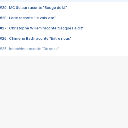
#29 : MC Solaar raconte "Bouge de là"
28 : Lorie raconte "Je vais vite"
#27 : Christophe Willem raconte "Jacques a dit"
#26 : Chimène Badi raconte "Entre nous"
#25 : Indochine raconte "3e sexe"
#24 : Zaho raconte "C'est chelou"
#23 : Patrick Bruel raconte "Au café des délices"
#22 : Kyo raconte "Le chemin"
#21 : Nolwenn Leroy raconte "Cassé"
#20 : Patrick Hernandez raconte "Born to be alive"
#19 : Lorie raconte "Près de moi"
#18 : Michael Jones raconte "A nos actes manqués" (avec Jean-Jacque