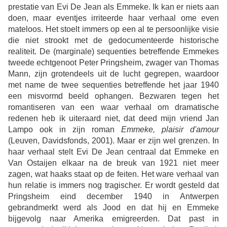
prestatie van Evi De Jean als Emmeke. Ik kan er niets aan
doen, maar eventjes irriteerde haar verhaal ome even
mateloos. Het stoelt immers op een al te persoonlijke visie
die niet strookt met de gedocumenteerde historische
realiteit. De (marginale) sequenties betreffende Emmekes
tweede echtgenoot Peter Pringsheim, zwager van Thomas
Mann, zijn grotendeels uit de lucht gegrepen, waardoor
met name de twee sequenties betreffende het jaar 1940
een misvormd beeld ophangen. Bezwaren tegen het
romantiseren van een waar verhaal om dramatische
redenen heb ik uiteraard niet, dat deed mijn vriend Jan
Lampo ook in zijn roman
Emmeke, plaisir d'amour
(Leuven, Davidsfonds, 2001). Maar er zijn wel grenzen. In
haar verhaal stelt Evi De Jean centraal dat Emmeke en
Van Ostaijen elkaar na de breuk van 1921 niet meer
zagen, wat haaks staat op de feiten. Het ware verhaal van
hun relatie is immers nog tragischer. Er wordt gesteld dat
Pringsheim eind december 1940 in Antwerpen
gebrandmerkt werd als Jood en dat hij en Emmeke
bijgevolg naar Amerika emigreerden. Dat past in