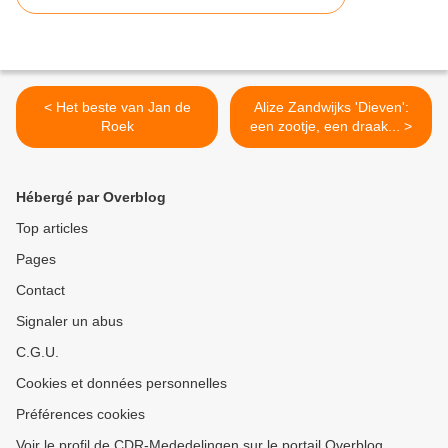
< Het beste van Jan de
Alize Zandwijks 'Dieven':
Roek
een zootje, een draak... >
Hébergé par Overblog
Top articles
Pages
Contact
Signaler un abus
C.G.U.
Cookies et données personnelles
Préférences cookies
Voir le profil de CDR-Mededelingen sur le portail Overblog