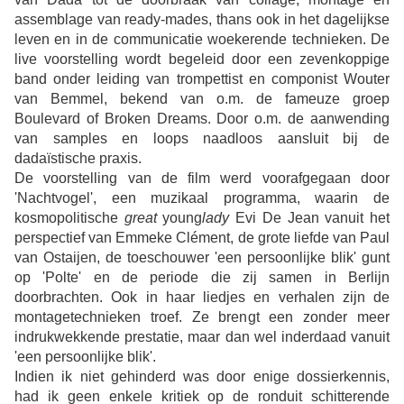
assemblage van ready-mades, thans ook in het dagelijkse
leven en in de communicatie woekerende technieken. De
live voorstelling wordt begeleid door een zevenkoppige
band onder leiding van trompettist en componist Wouter
van Bemmel, bekend van o.m.
de fameuze groep
Boulevard of Broken Dreams. Door
o.m. de aanwending
van
samples en
loops
naadloos aansluit bij de
dadaïstische praxis.
De voorstelling van de film werd voorafgegaan door
'Nachtvogel', een muzikaal programma, waarin de
kosmopolitische
great
young
lady
Evi De Jean vanuit het
perspectief van Emmeke Clément, de grote liefde van Paul
van Ostaijen, de toeschouwer 'een persoonlijke blik' gunt
op 'Polte' en de periode die zij samen in Berlijn
doorbrachten. Ook in haar liedjes en verhalen zijn de
montagetechnieken troef. Ze brengt een zonder meer
indrukwekkende prestatie, maar dan wel inderdaad vanuit
'een persoonlijke blik'.
Indien ik niet gehinderd was door enige dossierkennis,
had ik geen enkele kritiek op de ronduit schitterende