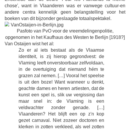
chose', want in Vlaanderen was er vanwege cultuur-en
andere centra kennelijk geen belangstelling voor het
boeken van dit bijzonder geslaagde totaalspektakel.
Pasfoto van PvO voor de vreemdelingenpolitie,
opgenomen in het Kaufhaus des Westen te Berlijn [1918?]
Van Ostaijen wist het al:
Zo er al iets bestaat als de Vlaamse
identiteit, is zij hierop gegrondvest: de
Vlaming leeft onverstoorbaar zelfvoldaan,
in de overtuiging dat niemand hém te
grazen zal nemen. […] Vooral het speelse
is uit den boze! Want wanneer u denkt,
geachte dames en heren artiesten, dat de
kunst een spel is, slik uw vergissing dan
maar snel in: de Vlaming is een
veldwachter zonder genade. […]
Vlaanderen? Het blijft een op z'n kop
gezet carnaval. Niet zozeer doctoren en
klerken in zotten verkleed, als wel zotten