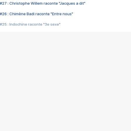
#27 : Christophe Willem raconte "Jacques a dit"
#26 : Chimène Badi raconte "Entre nous"
#25 : Indochine raconte "3e sexe"
#24 : Zaho raconte "C'est chelou"
#23 : Patrick Bruel raconte "Au café des délices"
#22 : Kyo raconte "Le chemin"
#21 : Nolwenn Leroy raconte "Cassé"
#20 : Patrick Hernandez raconte "Born to be alive"
#19 : Lorie raconte "Près de moi"
#18 : Michael Jones raconte "A nos actes manqués" (avec Jean-Jacque
#17 : Khaled raconte "Aïcha"
#16 : Corneille raconte "Parce qu'on vient de loin"
#15 : Indochine raconte "L'aventurier"