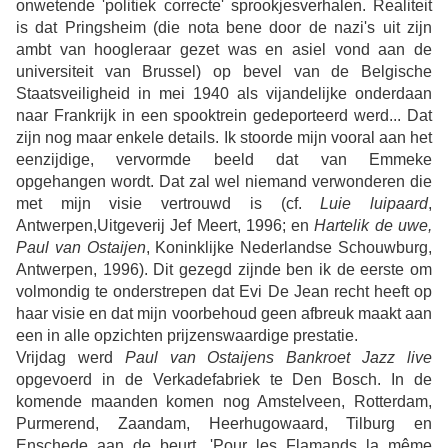
onwetende 'politiek correcte' sprookjesverhalen. Realiteit
is dat Pringsheim (die nota bene door de nazi's uit zijn
ambt van hoogleraar gezet was en asiel vond aan de
universiteit van Brussel) op bevel van de Belgische
Staatsveiligheid in mei 1940 als vijandelijke onderdaan
naar Frankrijk in een spooktrein gedeporteerd werd... Dat
zijn nog maar enkele details. Ik stoorde mijn vooral aan het
eenzijdige, vervormde beeld dat van Emmeke
opgehangen wordt. Dat zal wel niemand verwonderen die
met mijn visie vertrouwd is (cf.
Luie luipaard
,
Antwerpen,Uitgeverij Jef Meert, 1996; en
Hartelik de uwe,
Paul van Ostaijen
, Koninklijke Nederlandse Schouwburg,
Antwerpen, 1996). Dit gezegd zijnde ben ik de eerste om
volmondig te onderstrepen dat Evi De Jean recht heeft op
haar visie en dat mijn voorbehoud geen afbreuk maakt aan
een in alle opzichten prijzenswaardige prestatie.
Vrijdag werd
Paul van Ostaijens
Bankroet Jazz
live
opgevoerd in de Verkadefabriek te Den Bosch. In de
komende maanden komen nog Amstelveen, Rotterdam,
Purmerend, Zaandam, Heerhugowaard, Tilburg en
Enschede aan de beurt. 'Pour les Flamands la même