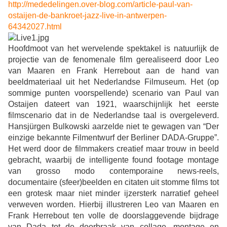
http://mededelingen.over-blog.com/article-paul-van-
ostaijen-de-bankroet-jazz-live-in-antwerpen-
64342027.html
Hoofdmoot van het wervelende spektakel is natuurlijk de
projectie van de fenomenale film gerealiseerd door Leo
van Maaren en Frank Herrebout aan de hand van
beeldmateriaal uit het Nederlandse Filmuseum. Het (op
sommige punten voorspellende) scenario van Paul van
Ostaijen dateert van 1921, waarschijnlijk het eerste
filmscenario dat in de Nederlandse taal is overgeleverd.
Hansjürgen Bulkowski aarzelde niet te gewagen van “Der
einzige bekannte Filmentwurf der Berliner DADA-Gruppe”.
Het werd door de filmmakers creatief maar trouw in beeld
gebracht, waarbij de intelligente
found footage
montage
van grosso modo contemporaine
news-reels,
documentaire (sfeer)beelden en citaten uit stomme films tot
een grotesk maar niet minder ijzersterk narratief geheel
verweven worden. Hierbij illustreren Leo van Maaren en
Frank Herrebout ten volle de doorslaggevende bijdrage
van Dada tot de doorbraak van collage, montage en