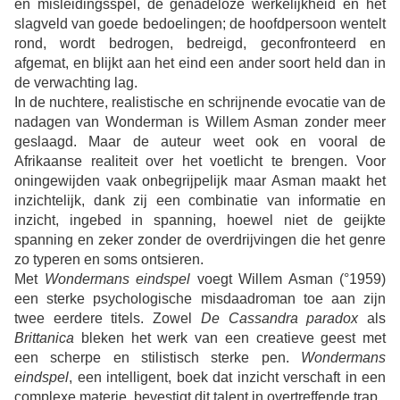
en misleidingsspel, de genadeloze werkelijkheid en het
slagveld van goede bedoelingen; de hoofdpersoon wentelt
rond, wordt bedrogen, bedreigd, geconfronteerd en
afgemat, en blijkt aan het eind een ander soort held dan in
de verwachting lag.
In de nuchtere, realistische en schrijnende evocatie van de
nadagen van Wonderman is Willem Asman zonder meer
geslaagd. Maar de auteur weet ook en vooral de
Afrikaanse realiteit over het voetlicht te brengen. Voor
oningewijden vaak onbegrijpelijk maar Asman maakt het
inzichtelijk, dank zij een combinatie van informatie en
inzicht, ingebed in spanning, hoewel niet de geijkte
spanning en zeker zonder de overdrijvingen die het genre
zo typeren en soms ontsieren.
Met
Wondermans eindspel
voegt Willem Asman (°1959)
een sterke psychologische misdaadroman toe aan zijn
twee eerdere titels. Zowel
De Cassandra paradox
als
Brittanica
bleken het werk van een creatieve geest met
een scherpe en stilistisch sterke pen.
Wondermans
eindspel
, een intelligent, boek dat inzicht verschaft in een
complexe materie,
bevestigt dit talent in overtreffende trap.