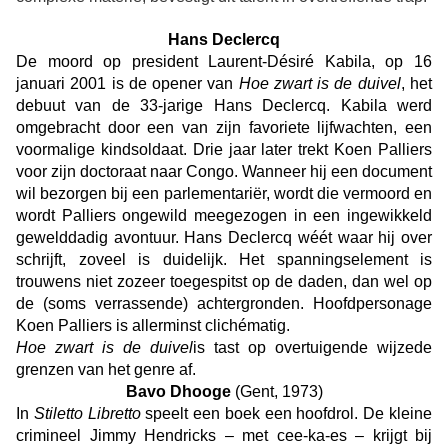
Hans Declercq
De moord op president Laurent-Désiré Kabila, op 16
januari 2001 is de opener van
Hoe zwart is de duivel
, het
debuut van de 33-jarige Hans Declercq. Kabila werd
omgebracht door een van zijn favoriete lijfwachten, een
voormalige kindsoldaat. Drie jaar later trekt Koen Palliers
voor zijn doctoraat naar Congo. Wanneer hij een document
wil bezorgen bij
een parlementariër, wordt die vermoord en
wordt Palliers ongewild meegezogen in een ingewikkeld
gewelddadig avontuur.
Hans Declercq wéét waar hij over
schrijft, zoveel is duidelijk. Het spanningselement is
trouwens niet zozeer toegespitst op de daden, dan wel op
de (soms verrassende) achtergronden. Hoofdpersonage
Koen Palliers is allerminst clichématig.
Hoe zwart is de duivel
is tast op overtuigende wijzede
grenzen van het genre af.
Bavo Dhooge
(Gent, 1973)
In
Stiletto Libretto
speelt een boek een hoofdrol. De kleine
crimineel Jimmy Hendricks – met cee-ka-es – krijgt bij