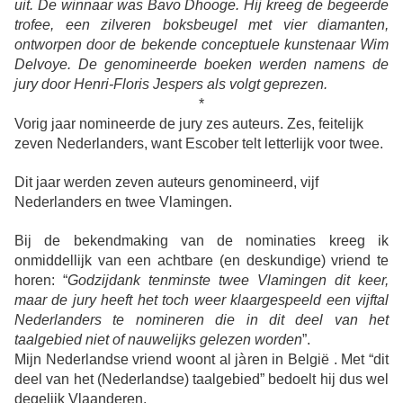
uit. De winnaar was Bavo Dhooge. Hij kreeg de begeerde
trofee, een zilveren boksbeugel met vier diamanten,
ontworpen door de bekende conceptuele kunstenaar Wim
Delvoye. De genomineerde boeken werden namens de
jury door Henri-Floris Jespers als volgt geprezen.
*
Vorig jaar nomineerde de jury zes auteurs. Zes, feitelijk
zeven Nederlanders, want Escober telt letterlijk voor twee.
Dit jaar werden zeven auteurs genomineerd, vijf
Nederlanders en twee Vlamingen.
Bij de bekendmaking van de nominaties kreeg ik
onmiddellijk van een achtbare (en deskundige) vriend te
horen: “
Godzijdank tenminste twee Vlamingen dit keer,
maar de jury heeft het toch weer klaargespeeld een vijftal
Nederlanders te nomineren die in dit deel van het
taalgebied niet of nauwelijks gelezen worden
”.
Mijn Nederlandse vriend woont al jàren in België . Met “dit
deel van het (Nederlandse) taalgebied” bedoelt hij dus wel
degelijk Vlaanderen.