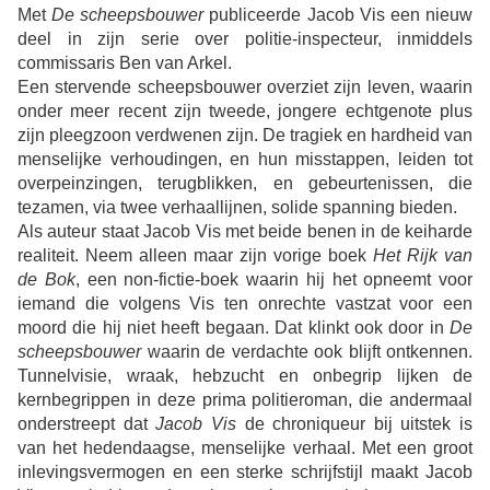
Met
De scheepsbouwer
publiceerde Jacob Vis een nieuw
deel in zijn serie over politie-inspecteur, inmiddels
commissaris Ben van Arkel.
Een stervende scheepsbouwer overziet zijn leven, waarin
onder meer recent zijn tweede, jongere echtgenote plus
zijn pleegzoon verdwenen zijn. De tragiek en hardheid van
menselijke verhoudingen, en hun misstappen, leiden tot
overpeinzingen, terugblikken, en gebeurtenissen, die
tezamen, via twee verhaallijnen, solide spanning bieden.
Als auteur staat Jacob Vis met beide benen in de keiharde
realiteit. Neem alleen maar zijn vorige boek
Het Rijk van
de Bok
, een non-fictie-boek waarin hij het opneemt voor
iemand die volgens Vis ten onrechte vastzat voor een
moord die hij niet heeft begaan. Dat klinkt ook door in
De
scheepsbouwer
waarin de verdachte ook blijft ontkennen.
Tunnelvisie, wraak, hebzucht en onbegrip lijken de
kernbegrippen in deze prima politieroman, die andermaal
onderstreept dat
Jacob Vis
de chroniqueur bij uitstek is
van het hedendaagse, menselijke verhaal. Met een groot
inlevingsvermogen en een sterke schrijfstijl maakt Jacob