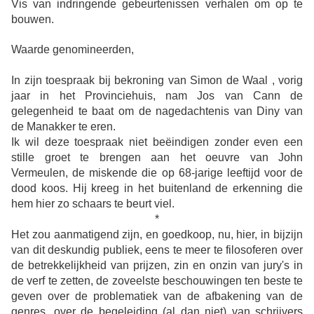
Vis van indringende gebeurtenissen verhalen om op te
bouwen.
Waarde genomineerden,
In zijn toespraak bij
bekroning van Simon de Waal , vorig
jaar in het Provinciehuis, nam Jos van Cann de
gelegenheid te baat om de nagedachtenis van Diny van
de Manakker te eren.
Ik wil deze toespraak niet beëindigen zonder
even
een
stille groet te brengen aan het oeuvre van John
Vermeulen, de miskende die op 68-jarige leeftijd voor de
dood koos. Hij kreeg in het buitenland de erkenning die
hem hier zo schaars te beurt viel.
*
Het zou aanmatigend zijn, en goedkoop, nu, hier, in bijzijn
van dit deskundig publiek, eens te meer te filosoferen over
de betrekkelijkheid van prijzen, zin en onzin van jury's in
de verf te zetten, de zoveelste beschouwingen ten beste te
geven over de problematiek van de afbakening van de
genres, over de begeleiding (al dan niet) van schrijvers