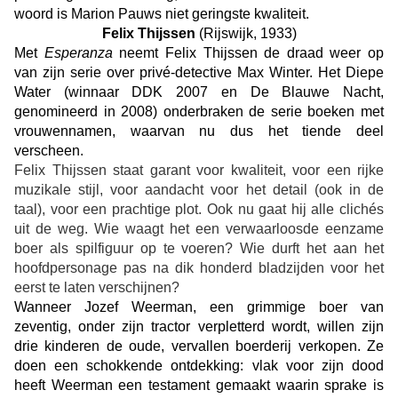
woord is Marion Pauws niet geringste kwaliteit.
Felix Thijssen
(Rijswijk, 1933)
Met
Esperanza
neemt Felix Thijssen de draad weer op
van zijn serie over privé-detective Max Winter. Het Diepe
Water (winnaar DDK 2007 en De Blauwe Nacht,
genomineerd in 2008) onderbraken de serie boeken met
vrouwennamen, waarvan nu dus het tiende deel
verscheen.
Felix Thijssen staat garant voor kwaliteit, voor een rijke
muzikale stijl, voor aandacht voor het detail (ook in de
taal), voor een prachtige plot. Ook nu gaat hij alle clichés
uit de weg. Wie waagt het een verwaarloosde eenzame
boer als spilfiguur op te voeren? Wie durft het aan het
hoofdpersonage pas na dik honderd bladzijden voor het
eerst te laten verschijnen?
Wanneer Jozef Weerman, een grimmige boer van
zeventig, onder zijn tractor verpletterd wordt, willen zijn
drie kinderen de oude, vervallen boerderij verkopen. Ze
doen een schokkende ontdekking: v
lak voor zijn dood
heeft Weerman een testament gemaakt waarin sprake is