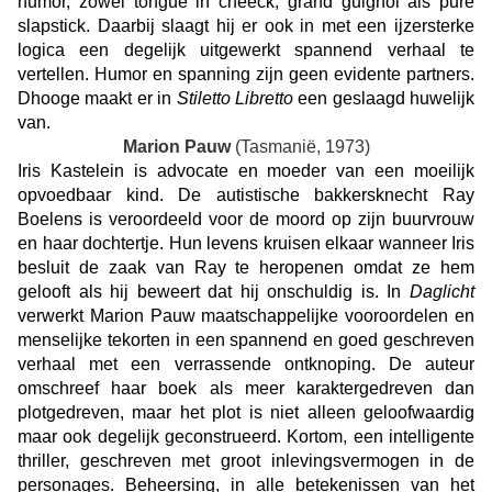
humor, zowel tongue in cheeck, grand guignol als pure
slapstick. Daarbij slaagt hij er ook in met een ijzersterke
logica een degelijk uitgewerkt spannend verhaal te
vertellen. Humor en spanning zijn geen evidente partners.
Dhooge maakt er in
Stiletto Libretto
een geslaagd huwelijk
van.
Marion Pauw
(Tasmanië, 1973)
Iris Kastelein is advocate en moeder van een moeilijk
opvoedbaar kind. De autistische bakkersknecht Ray
Boelens is veroordeeld voor de moord op zijn buurvrouw
en haar dochtertje. Hun levens kruisen elkaar wanneer Iris
besluit de zaak van Ray te heropenen omdat ze hem
gelooft als hij beweert dat hij onschuldig is. In
Daglicht
verwerkt Marion Pauw maatschappelijke vooroordelen en
menselijke tekorten in een spannend en goed geschreven
verhaal met een verrassende ontknoping. De auteur
omschreef haar boek als meer karaktergedreven dan
plotgedreven, maar het plot is niet alleen geloofwaardig
maar ook degelijk geconstrueerd. Kortom, een intelligente
thriller, geschreven met groot inlevingsvermogen in de
personages. Beheersing, in alle betekenissen van het