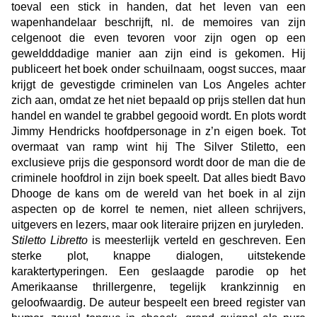
toeval een stick in handen, dat het leven van een
wapenhandelaar beschrijft, nl. de memoires van zijn
celgenoot die even tevoren voor zijn ogen op een
geweldddadige manier aan zijn eind is gekomen. Hij
publiceert het boek onder schuilnaam, oogst succes, maar
krijgt de gevestigde criminelen van Los Angeles achter
zich aan, omdat ze het niet bepaald op prijs stellen dat hun
handel en wandel te grabbel gegooid wordt. En plots wordt
Jimmy Hendricks hoofdpersonage in z’n eigen boek. Tot
overmaat van ramp wint hij The Silver Stiletto, een
exclusieve prijs die gesponsord wordt door de man die de
criminele hoofdrol in zijn boek speelt. Dat alles biedt Bavo
Dhooge de kans om de wereld van het boek in al zijn
aspecten op de korrel te nemen, niet alleen schrijvers,
uitgevers en lezers, maar ook literaire prijzen en juryleden.
Stiletto Libretto
is meesterlijk verteld en geschreven. Een
sterke plot, knappe dialogen, uitstekende
karaktertyperingen. Een geslaagde parodie op het
Amerikaanse thrillergenre, tegelijk krankzinnig en
geloofwaardig. De auteur bespeelt een breed register van