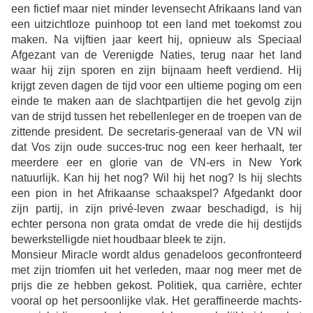
een fictief maar niet minder levensecht Afrikaans land van
een uitzichtloze puinhoop tot een land met toekomst zou
maken. Na vijftien jaar keert hij, opnieuw als Speciaal
Afgezant van de Verenigde Naties, terug naar het land
waar hij zijn sporen en zijn bijnaam heeft verdiend. Hij
krijgt zeven dagen de tijd voor een ultieme poging om een
einde te maken aan de slachtpartijen die het gevolg zijn
van de strijd tussen het rebellenleger en de troepen van de
zittende president. De secretaris-generaal van de VN wil
dat Vos zijn oude succes-truc nog een keer herhaalt, ter
meerdere eer en glorie van de VN-ers in New York
natuurlijk. Kan hij het nog? Wil hij het nog? Is hij slechts
een pion in het Afrikaanse schaakspel? Afgedankt door
zijn partij, in zijn privé-leven zwaar beschadigd, is hij
echter persona non grata omdat de vrede die hij destijds
bewerkstelligde niet houdbaar bleek te zijn.
Monsieur Miracle wordt aldus genadeloos geconfronteerd
met zijn triomfen uit het verleden, maar nog meer met de
prijs die ze hebben gekost. Politiek, qua carrière, echter
vooral op het persoonlijke vlak. Het geraffineerde machts-