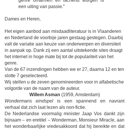
genre omarmen en lachend wurgen is
een uiting van passie.”
Dames en Heren,
Het eigen aanbod aan misdaadliteratuur is in Vlaanderen
en Nederland de voorbije jaren gestaag gestegen. Daarbij
valt de variatie aan keuze van onderwerpen en diversiteit
in aanpak op. Dank zij een aantal uitstekende sites draagt
het internet in hoge mate bij tot de populariteit van het
genre.
Van de 67 inzendingen hebben we er 27, daarna 12 en ten
slotte 7 geselecteerd.
Wij stellen u de zeven genomineerden voor in alfabetische
volgorde van de naam van de auteur.
Willem Asman
(1959, Amsterdam)
Wondermans eindspel
is een spannend en navrant
verhaal dat zich laat lezen als non-fictie.
De Nederlandse voormalig minister Jaap Vos dankt zijn
bijnaam – en eretitel – Wonderman, Monsieur Miracle, aan
het wonderbaarlijke vredesakkoord dat hij bereikte en dat