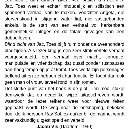
Jac. Toes weet er echter inhoudelijk en stilistisch een
spannend verhaal van te maken. Voorzitter Angela, die
stervenskoud in stijgend water ligt, met vastgebonden
enkels, is de start van een verhaal vol herkenbare
gemeentelijke intriges en de fatale gevolgen van een
dubbelleven.
Blind zicht
van Jac. Toes blijft ruim onder de tweehonderd
bladzijden. Als lezer krijg je een zeer strak verteld verhaal
voorgeschoteld, een verhaal over macht, corruptie,
manipulatie en vriendschap dat quasi zonder rustpauzes
aan hoog tempo op je af komt. Toes werkt zijn personages
treffend uit en ze hebben elk hun functie. Er loopt dan ook
geen man of vrouw teveel rond in zijn roman.
Het sterke punt van het boek is de plot. Een mooi stukje
denkwerk dat op degelijke wijze uitgeschreven wordt,
waardoor de lezer telkens weer voor nieuwe feiten
geplaatst wordt. De weg naar de ontknoping, bekeken
door de ik-persoon Ray Sol, ex-duiker bij de marine, wordt
zeer vakkundig uitgestippeld en verteld.
Jacob Vis
(Haarlem, 1940)