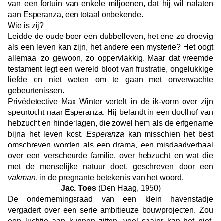
van een fortuin van enkele miljoenen, dat hij wil nalaten
aan Esperanza, een totaal onbekende.
Wie is zij?
Leidde de oude boer een dubbelleven, het ene zo droevig
als een leven kan zijn, het andere een mysterie? Het oogt
allemaal zo gewoon, zo oppervlakkig. Maar dat vreemde
testament legt een wereld bloot van frustratie, ongelukkige
liefde en niet weten om te gaan met onverwachte
gebeurtenissen.
Privédetective Max Winter vertelt in de ik-vorm over zijn
speurtocht naar Esperanza.
Hij belandt in een doolhof van
hebzucht en hinderlagen, die zowel hem als de erfgename
bijna het leven kost.
Esperanza
kan misschien het best
omschreven worden als een drama, een misdaadverhaal
over een verscheurde familie, over hebzucht en wat die
met de menselijke natuur doet, geschreven door een
vakman
, in de pregnante betekenis van het woord.
Jac. Toes
(Den Haag, 1950)
De ondernemingsraad van een klein havenstadje
vergadert over een serie ambitieuze bouwprojecten. Zou
een luchtje aan kunnen zitten, veel saaier kan het niet.