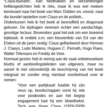
“Claus-tsunami”. Aan herdrukken en verzamelingen
liefdesgedichten heb ik niks, maar ik was wel meteen
benieuwd naar het boek van Marc Didden en,
vooral
, naar
die bundel opstellen over Claus en de politiek...
Ondertussen heb ik het boek al besnuffeld en diagonaal
gelezen. De bijdragen vereisen echter een aandachtige,
grondige lectuur. Bovendien gaat het ook om een boeiend
kijkboek. Ik ontdek o.m. een kleurenfoto van Ed van der
Elsken uit de jaren zestig: Claus geflankeerd door Herman
J. Claeys, Ludo Martens, Hugues C. Pernath, Hugo Raes,
Walter Tillemans en Freddy de Vree.
Normaal gezien heb ik weinig aan de vaak onbetrouwbare
blurbs of aanbiedingsteksten van uitgevers, maar nu
aarzel ik niet uitzonderlijk de beschrijving van het boek
integraal en zonder enig mentaal voorbehoud over te
nemen:
“
Voor een partijkaart haalde hij zijn
neus op, boodschappen vond hij iets
voor postbodes en aan het begrip
engagement had hij een bloedhekel.
Toch was Hugo Claus (1929-2008)