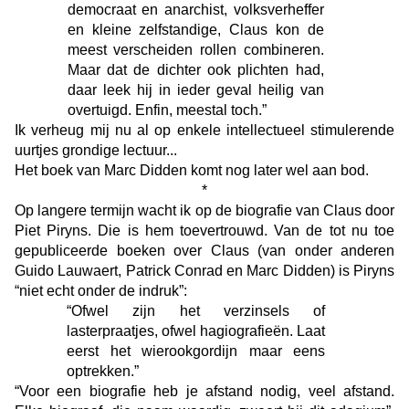
democraat en anarchist, volksverheffer
en kleine zelfstandige, Claus kon de
meest verscheiden rollen combineren.
Maar dat de dichter ook plichten had,
daar leek hij in ieder geval heilig van
overtuigd. Enfin, meestal toch.”
Ik verheug mij nu al op enkele intellectueel stimulerende
uurtjes grondige lectuur...
Het boek van Marc Didden komt nog later wel aan bod.
*
Op langere termijn wacht ik op de biografie van Claus door
Piet Piryns. Die is hem toevertrouwd. Van de tot nu toe
gepubliceerde boeken over Claus (van onder anderen
Guido Lauwaert, Patrick Conrad en Marc Didden) is Piryns
“niet echt onder de indruk”:
“
Ofwel zijn het verzinsels of
lasterpraatjes, ofwel hagiografieën. Laat
eerst het wierookgordijn maar eens
optrekken.”
“
Voor een biografie heb je afstand nodig, veel afstand.