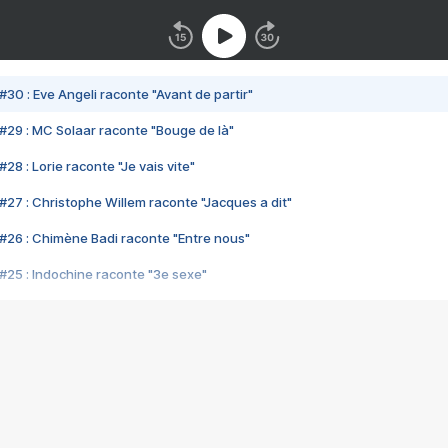
#30 : Eve Angeli raconte "Avant de partir"
#29 : MC Solaar raconte "Bouge de là"
28 : Lorie raconte "Je vais vite"
#27 : Christophe Willem raconte "Jacques a dit"
#26 : Chimène Badi raconte "Entre nous"
#25 : Indochine raconte "3e sexe"
#24 : Zaho raconte "C'est chelou"
#23 : Patrick Bruel raconte "Au café des délices"
#22 : Kyo raconte "Le chemin"
#21 : Nolwenn Leroy raconte "Cassé"