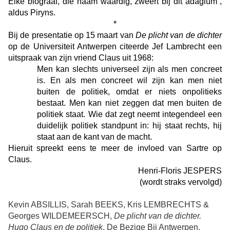
Elke biograaf, die naam waardig, zweert bij dit adagium”,
aldus Piryns.
*
Bij de presentatie op 15 maart van
De plicht van de dichter
op de Universiteit Antwerpen citeerde Jef Lambrecht een
uitspraak van zijn vriend Claus uit 1968:
M
en kan slechts universeel zijn als men concreet
is. En als men concreet wil zijn kan men niet
buiten de politiek, omdat er niets onpolitieks
bestaat. Men kan niet zeggen dat men buiten de
politiek staat. Wie dat zegt neemt integendeel een
duidelijk politiek standpunt in: hij staat rechts, hij
staat aan de kant van de macht.
Hieruit spreekt eens te meer de invloed van Sartre op
Claus.
Henri-Floris JESPERS
(wordt straks vervolgd)
Kevin ABSILLIS, Sarah BEEKS, Kris LEMBRECHTS &
Georges WILDEMEERSCH,
De plicht
van de dichter.
Hugo Claus en de politiek
, De Bezige Bij Antwerpen,