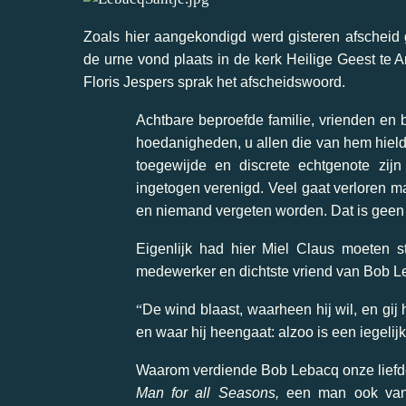
Zoals hier aangekondigd werd gisteren afscheid 
de urne vond plaats in de kerk Heilige Geest te 
Floris Jespers sprak het afscheidswoord.
Achtbare b
eproefde familie, vrienden en 
hoedanigheden, u allen die van hem hield
toegewijde en discrete echtgenote zij
ingetogen verenigd.
Veel gaat verloren maa
en niemand vergeten worden. Dat is geen 
Eigenlijk had hier Miel Claus moeten s
medewerker en dichtste vriend van Bob L
“
De wind blaast, waarheen hij wil, en gij h
en waar hij heengaat: alzoo is een iegelijk
Waarom verdiende Bob Lebacq onze liefde
Man for all Seasons,
een man ook van