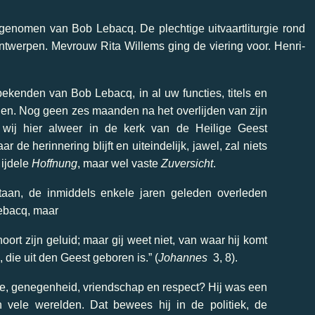
genomen van Bob Lebacq. De plechtige uitvaartliturgie rond
Antwerpen. Mevrouw Rita Willems ging de viering voor.
Henri-
bekenden van Bob Lebacq, in al uw functies, titels en
en. Nog geen zes maanden na het overlijden van zijn
n wij hier alweer in de kerk van de Heilige Geest
r de herinnering blijft en uiteindelijk, jawel, zal niets
ijdele
Hoffnung
, maar wel vaste
Zuversicht
.
taan, de inmiddels enkele jaren geleden overleden
ebacq, maar
oort zijn geluid; maar gij weet niet, van waar hij komt
, die uit den Geest geboren is.” (
Johannes
3, 8).
, genegenheid, vriendschap en respect? Hij was een
 vele werelden.
Dat bewees hij in de politiek, de