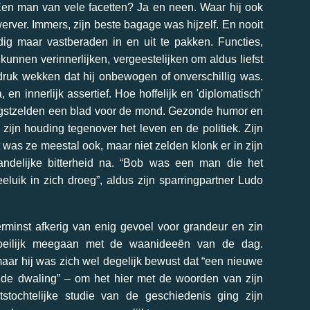
Een man van vele facetten? Ja en neen. Waar hij ook
erver. Immers, zijn beste bagage was hijzelf. En nooit
ig maar vastberaden in en uit te pakken. Functies,
unnen verinnerlijken, vergeestelijken om aldus liefst
ndruk wekken dat hij onbewogen of onverschillig was.
 en innerlijk assertief. Hoe hoffelijk en 'diplomatisch'
 hoogstzelden een blad voor de mond. Gezonde humor en
jn houding tegenover het leven en de politiek. Zijn
was ze meestal ook, maar niet zelden klonk er in zijn
andelijke bitterheid na. “Bob was een man die het
eluik in zich droeg”, aldus zijn sparringpartner Ludo
minst afkerig van enig gevoel voor grandeur en zin
moeilijk meegaan met de waanideeën van de dag.
maar hij was zich wel degelijk bewust dat “een nieuwe
ude dwaling” – om het hier met de woorden van zijn
tstochtelijke studie van de geschiedenis ging zijn