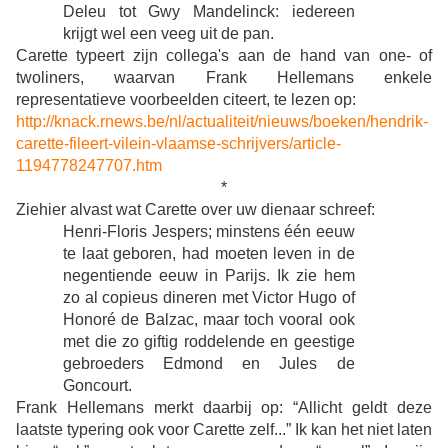
Deleu tot Gwy Mandelinck: iedereen
krijgt wel een veeg uit de pan.
Carette typeert zijn collega's aan de hand van one- of
twoliners, waarvan Frank Hellemans enkele
representatieve voorbeelden citeert, te lezen op:
http://knack.rnews.be/nl/actualiteit/nieuws/boeken/hendrik-
carette-fileert-vilein-vlaamse-schrijvers/article-
1194778247707.htm
*
Ziehier alvast wat Carette over uw dienaar schreef:
Henri-Floris Jespers
; minstens één eeuw
te laat geboren, had moeten leven in de
negentiende eeuw in Parijs. Ik zie hem
zo al copieus dineren met Victor Hugo of
Honoré de Balzac, maar toch vooral ook
met die zo giftig roddelende en geestige
gebroeders Edmond en Jules de
Goncourt.
Frank Hellemans merkt daarbij op: “Allicht geldt deze
laatste typering ook voor Carette zelf...” Ik kan het niet laten