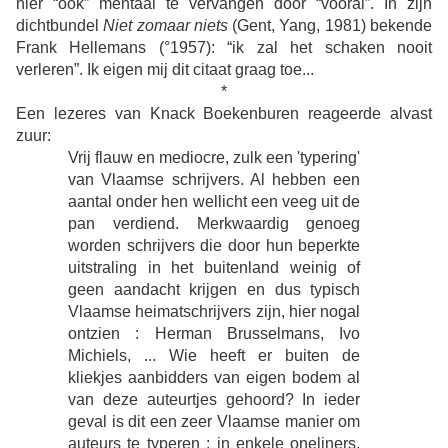
hier “ook” mentaal te vervangen door “vooral”. In zijn
dichtbundel
Niet zomaar niets
(Gent, Yang, 1981) bekende
Frank Hellemans (°1957): “ik zal het schaken nooit
verleren”. Ik eigen mij dit citaat graag toe...
*
Een lezeres van Knack Boekenburen reageerde alvast
zuur:
Vrij flauw en mediocre, zulk een 'typering'
van Vlaamse schrijvers. Al hebben een
aantal onder hen wellicht een veeg uit de
pan verdiend. Merkwaardig genoeg
worden schrijvers die door hun beperkte
uitstraling in het buitenland weinig of
geen aandacht krijgen en dus typisch
Vlaamse heimatschrijvers zijn, hier nogal
ontzien : Herman Brusselmans, Ivo
Michiels, ... Wie heeft er buiten de
kliekjes aanbidders van eigen bodem al
van deze auteurtjes gehoord? In ieder
geval is dit een zeer Vlaamse manier om
auteurs te typeren : in enkele oneliners,