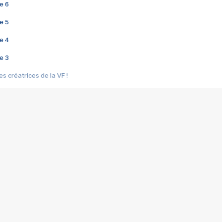
e 6
e 5
e 4
e 3
s créatrices de la VF !
e 2
e 1
e Mektoub My Love arrive enfin ! Rencontre avec Shaïn Boumedine et Sal
i : après Toni en famille
elle réalise le bouleversant Dites lui que je l'aime
ais ! Rencontre autour de Vie privée de Rebecca Zlotowski
 de Marguerite, Grave... Rencontre avec Ella Rumpf
 Les Rêveurs, un film intime sur la santé mentale