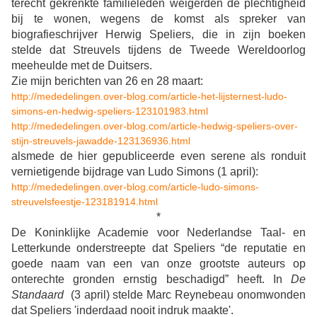
terecht gekrenkte familieleden weigerden de plechtigheid
bij te wonen, wegens de komst als spreker van
biografieschrijver Herwig Speliers, die in zijn boeken
stelde dat Streuvels tijdens de Tweede Wereldoorlog
meeheulde met de Duitsers.
Zie mijn berichten van 26 en 28 maart:
http://mededelingen.over-blog.com/article-het-lijsternest-ludo-
simons-en-hedwig-speliers-123101983.html
http://mededelingen.over-blog.com/article-hedwig-speliers-over-
stijn-streuvels-jawadde-123136936.html
alsmede de hier gepubliceerde even serene als ronduit
vernietigende bijdrage van Ludo Simons (1 april):
http://mededelingen.over-blog.com/article-ludo-simons-
streuvelsfeestje-123181914.html
*
De Koninklijke Academie voor Nederlandse Taal- en
Letterkunde onderstreepte dat Speliers “de reputatie en
goede naam van een van onze grootste auteurs op
onterechte gronden ernstig beschadigd” heeft. In
De
Standaard
(3 april) stelde Marc Reynebeau onomwonden
dat Speliers 'inderdaad nooit indruk maakte'.