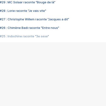
#29 : MC Solaar raconte "Bouge de là"
28 : Lorie raconte "Je vais vite"
#27 : Christophe Willem raconte "Jacques a dit"
#26 : Chimène Badi raconte "Entre nous"
#25 : Indochine raconte "3e sexe"
#24 : Zaho raconte "C'est chelou"
#23 : Patrick Bruel raconte "Au café des délices"
#22 : Kyo raconte "Le chemin"
#21 : Nolwenn Leroy raconte "Cassé"
#20 : Patrick Hernandez raconte "Born to be alive"
#19 : Lorie raconte "Près de moi"
#18 : Michael Jones raconte "A nos actes manqués" (avec Jean-Jacque
#17 : Khaled raconte "Aïcha"