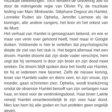
muzikale bewerkingen. Toch verdient de uitvoering alle lof
door de indringende regie van Olivier Py, de muzikale
leiding van Marc Minkowski, Stéphane Degout als Hamlet,
Lenneke Ruiten als Ophelia, Jennifer Larmore als de
koningin, alle andere zangers, het koor en het orkest van
de Munt.
Het verhaal van Hamlet is genoegzaam bekend, en wie er
maar van verre over gehoord heeft, moet maar in Google
duiken. Voldoende is hier te vertellen dat psychologische
diepte de ziel van het stuk is. Het begint allemaal met een
droom. Hamlet droomt dat zijn dode vader verschijnt, hem
zegt dat hij vermoord is door zijn broer en zijn dood moet
wreken. De droom blijft spoken door het hoofd van Hamlet,
tot hij er iedereen mee besmet. Zelfs de nieuwe koning,
broer van Hamlets vader en diens oom, en zijn vrouw, zijn
moeder, gaan schimmen zien. Ophelia, wordt krankzinnig
omdat de obsessie Hamlet berooft van zijn verlangen naar
haar, en kiest voor de verdrinkingsdood. Haar broer Laërte
verwijt Hamlet verantwoordelijk te zijn voor haar dood.
Men kan hem bij alle goden en hun profeten geen ongelijk
geven.