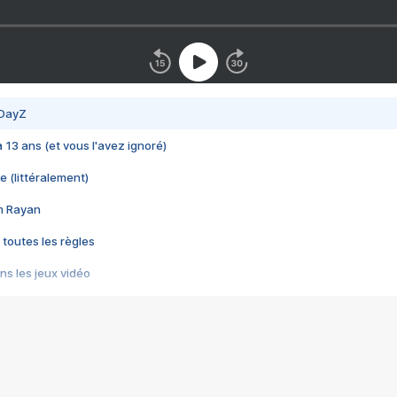
 DayZ
 a 13 ans (et vous l'avez ignoré)
e (littéralement)
im Rayan
 toutes les règles
s les jeux vidéo
us choquant de Rockstar ? - Le scandale BULLY
e plus moche de Steam
du RÊVE tourne au CAUCHEMAR