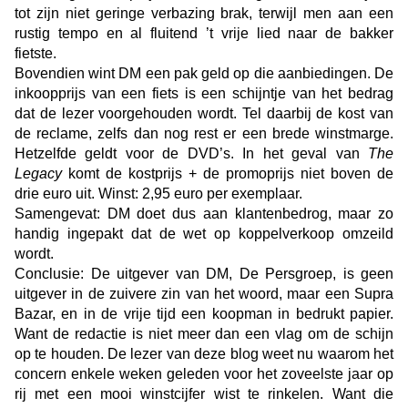
tot zijn niet geringe verbazing brak, terwijl men aan een
rustig tempo en al fluitend ’t vrije lied naar de bakker
fietste.
Bovendien wint DM een pak geld op die aanbiedingen. De
inkoopprijs van een fiets is een schijntje van het bedrag
dat de lezer voorgehouden wordt. Tel daarbij de kost van
de reclame, zelfs dan nog rest er een brede winstmarge.
Hetzelfde geldt voor de DVD’s. In het geval van
The
Legacy
komt de kostprijs + de promoprijs niet boven de
drie euro uit. Winst: 2,95 euro per exemplaar.
Samengevat: DM doet dus aan klantenbedrog, maar zo
handig ingepakt dat de wet op koppelverkoop omzeild
wordt.
Conclusie: De uitgever van DM, De Persgroep, is geen
uitgever in de zuivere zin van het woord, maar een Supra
Bazar, en in de vrije tijd een koopman in bedrukt papier.
Want de redactie is niet meer dan een vlag om de schijn
op te houden. De lezer van deze blog weet nu waarom het
concern enkele weken geleden voor het zoveelste jaar op
rij met een mooi winstcijfer wist te rinkelen. Want die