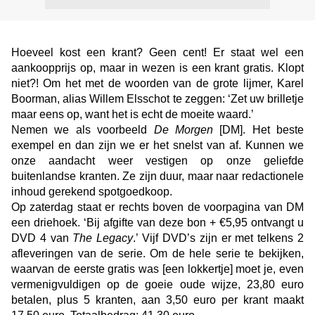
Hoeveel kost een krant? Geen cent! Er staat wel een
aankoopprijs op, maar in wezen is een krant gratis. Klopt
niet?! Om het met de woorden van de grote lijmer, Karel
Boorman, alias Willem Elsschot te zeggen: ‘Zet uw brilletje
maar eens op, want het is echt de moeite waard.’
Nemen we als voorbeeld
De Morgen
[DM]. Het beste
exempel en dan zijn we er het snelst van af. Kunnen we
onze aandacht weer vestigen op onze geliefde
buitenlandse kranten. Ze zijn duur, maar naar redactionele
inhoud gerekend spotgoedkoop.
Op zaterdag staat er rechts boven de voorpagina van DM
een driehoek. ‘Bij afgifte van deze bon + €5,95 ontvangt u
DVD 4 van
The Legacy
.’ Vijf DVD’s zijn er met telkens 2
afleveringen van de serie. Om de hele serie te bekijken,
waarvan de eerste gratis was [een lokkertje] moet je, even
vermenigvuldigen op de goeie oude wijze, 23,80 euro
betalen, plus 5 kranten, aan 3,50 euro per krant maakt