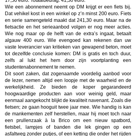
17,50 euro. Totaalbedrag: 41,30 euro.
Wie een abonnement neemt op DM krijgt er een fiets bij.
Dat vehikel kost in een winkel op z’n minst 200 euro. Fiets
en serie samengeteld maakt dat 241,30 euro. Maar na de
fietsactie en het serieaanbod volgen er nog meer acties.
Wie nog maar op de helft van de extra’s ingaat, betaalt
algauw 400 euro. Wie evengoed kan rekenen dan uw
vaste leverancier van kritieken van gewapend beton, moet
tot dezelfde conclusie komen: DM is gratis en toch duur,
zelfs al lukt het hem door zijn voortplanting een
studentenabonnement te nemen.
Dit soort zaken, dat zogenaamde voordelig aanbod voor
de lezer, nemen altijd een loopje met de waarheid en de
werkelijkheid. Ze bieden de koper gegarandeerd
hoogwaardige producten aan voor weinig geld, maar
eenmaal aangekocht blijkt de kwaliteit navenant. Zoals die
fietsen; ze gaan hooguit twee jaar mee. Wie handig is kan
de mankementen zelf herstellen, maar hij moet toch naar
een prullenzaak à la Brico om een nieuw spatbord,
fietsbel, lampjes of banden die lek gingen op een
asfaltweg zonder putjes, of een ketting die onder het rijden