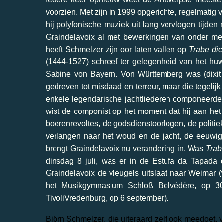
voorzien. Met zijn in 1999 opgerichte, regelmatig
hij polyfonische muziek uit lang vervlogen tijden 
Graindelavoix al met bewerkingen van onder 
heeft Schmelzer zijn oor laten vallen op
Trabe dic
(1444-1527) schreef ter gelegenheid van het huw
Sabine von Bayern. Von Württemberg was (dixit 
gedreven tot misdaad en terreur, maar die tegelij
enkele legendarische jachtliederen componeerde.’
wist de componist op het moment dat hij aan het 
boerenrevoltes, de godsdienstoorlogen, de politie
verlangen naar het woud en de jacht, de eeuwige
brengt Graindelavoix nu verandering in. Was
Trab
dinsdag 8 juli, was er in de Estufa da Tapada
Graindelavoix de vleugels uitslaat naar Weimar (
het Musikgymnasium Schloß Belvédère, op 30
TivoliVredenburg, op 6 september).
Björn Schmelzer, die uiteraard zelf ook meedoet,