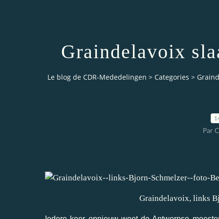
Graindelavoix sla
Le blog de CDR-Mededelingen
>
Categories
>
Graind
1
Par 
Graindelavoix, links B
Iedere keer opnieuw weet de Antwerpse meester