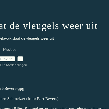
at de vleugels weer uit
elavoix slaat de vleugels weer uit
Musique
4.07.2014
…
CDR-Mededelingen
jörn Schmelzer (foto: Bert Bevers)
zanger Björn Schmelzer oude muziek van nieuwe allure te