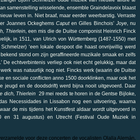
 van samenstelling wisselende, ensemble Graindelavoix blaast
nieuw leven in. Niet braaf, maar eerder weerbarstig. Verraste
meer Joannes Ockeghems
Caput
en Gilles Binchois’
Joye
, nu
h, Thierlein
, een mis die de Duitse componist Heinrich Finck
elijk, in 1511, van Ulrich von Württemberg (1487-1550) met
Schmelzer) ‘een lokale despoot die haast onvrijwillig werd
k bekend stond om zijn geraffineerde muzikale smaak en zelfs
 De echtverbintenis verliep ook niet echt gelukkig, maar dat
werk was natuurlijk nog niet. Fincks werk (waarin de Duitse
ke en sociale conflicten anno 1500 doorklinken, maar ook het
 jeugd en de doodsdrift) werd bijna nooit uitgevoerd. Daar
e dich, Thierlein
29 mei reeds te horen in de Gentse Bijloke,
 das Necessidades in Lissabon nog een uitvoering, waarna
waar de mis tijdens het Kunstfest aldaar wordt uitgevoerd in
 en 31 augustus) en Utrecht (Festival Oude Muziek in
 verzamelde voor deze concerten de vocalisten Olalla Alemán,