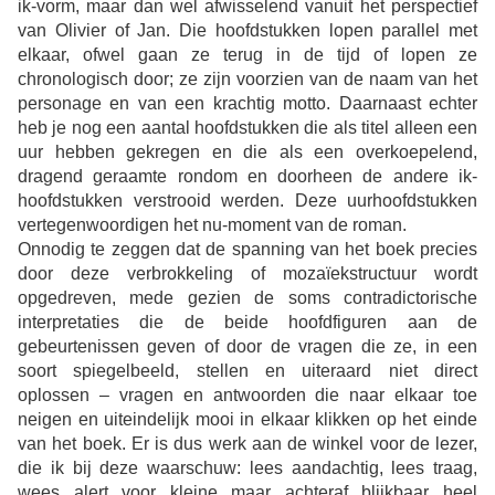
ik-vorm, maar dan wel afwisselend vanuit het perspectief
van Olivier of Jan. Die hoofdstukken lopen parallel met
elkaar, ofwel gaan ze terug in de tijd of lopen ze
chronologisch door; ze zijn voorzien van de naam van het
personage en van een krachtig motto. Daarnaast echter
heb je nog een aantal hoofdstukken die als titel alleen een
uur hebben gekregen en die als een overkoepelend,
dragend geraamte rondom en doorheen de andere ik-
hoofdstukken verstrooid werden. Deze uurhoofdstukken
vertegenwoordigen het nu-moment van de roman.
Onnodig te zeggen dat de spanning van het boek precies
door deze verbrokkeling of mozaïekstructuur wordt
opgedreven, mede gezien de soms contradictorische
interpreta
ties die de beide hoofdfiguren aan de
gebeur
tenissen geven of door de vragen die ze, in een
soort spiegelbeeld, stellen en uiteraard niet direct
oplossen – vragen en antwoorden die naar elkaar toe
neigen en uiteindelijk mooi in elkaar klikken op het einde
van het boek. Er is dus werk aan de winkel voor de lezer,
die ik bij deze waarschuw: lees aandachtig, lees traag,
wees alert voor kleine maar achteraf blijkbaar heel