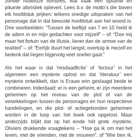
zonder
nutteloze fioritures, wat vaak een spitante en
pi
kante aforistiek oplevert. Lees b.v. de motto’s die boven
elk hoofdstuk prijken: telkens snedige uitspraken van het
personage dat in dat bewuste hoofdstuk aan het woord is.
Drie voorbeelden: “Tussen de leeftijd van 7 en 10 hield ik
de adem in en mijn gedachten voor mijzelf” – of: “Doe mij
maar het fortuin van de illusie, liever dan de armoe van de
realiteit” – of: “Eerlijk duurt het langst, overtuig ik mezelf en
bedenk dat liegen bijgevolg veel sneller gaat.”
Als het waar is dat ‘misdaadfictie’ of ‘lectuur’
in het
algemeen een mysterie oplost en dat ‘literatuur’ een
mysterie ontwikkelt, dan is Erauw erin geslaagd beide te
combineren. Inderdaad: er is een geheim, er zijn meerdere
geheimen op het niveau van de plot of van de
verwikkelingen tussen de personages en hun respectieve
handelingen, en die plot- of actiegebonden geheimen
worden in de loop van het boek ook opgelost. Maar
anderzijds blijkt dat op het einde hét grote mysterie,
Oliviers drukkende vraagtekens – “Hoe ga ik om met het
leven, met de vrienden, met de vrouwen”, of “Wie ben ik,