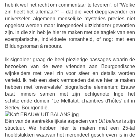
heb ik wel het recht om commentaar te leveren”, of “Welke
zin heeft het allemaal?” – dat die veel diepgravender en
universeler, algemeen menselijke mysteries precies niet
opgelost werden maar integendeel uitzichtlozer geworden
zijn. In die zin heb je hier te maken met de tragiek van een
exemplarische, individuele romanheld, of nog: met een
Bildungsroman à rebours.
Ik signaleer graag de heel plezierige passages waarin de
bezoeken van de twee vrienden aan Bourgondische
wijnkelders met veel zin voor sfeer en details worden
verteld. Ik heb een sterk vermoeden dat we hier te maken
heb
ben met 'onvervalste' biografische
elementen; Erauw
baat immers samen met zijn echtgenote Inge het
schitterende
domein ‘Le Meflatot, chambres d'hôtes' uit in
Serley, Bourgondië.
Eén van de aantrekkelijkste aspecten van
Uit balans
is zijn
structuur. We hebben hier te maken met een 25-tal
hoofdstukken waarvan het merendeel geschreven is in de