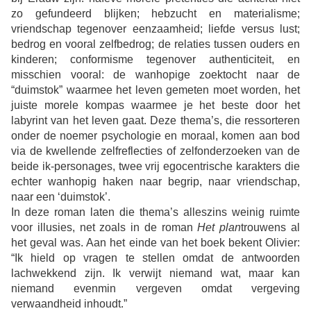
zo gefundeerd blijken; hebzucht en materialisme;
vriendschap tegenover eenzaamheid; liefde versus lust;
bedrog en vooral zelfbedrog; de relaties tussen ouders en
kinderen; conformisme tegenover authenticiteit, en
misschien vooral: de wanhopige zoektocht naar de
“duimstok” waarmee het leven gemeten moet worden, het
juiste morele kompas waarmee je het beste door het
labyrint van het leven gaat. Deze thema’s, die ressorteren
onder de noemer psychologie en moraal, komen aan bod
via de
kwellende zelfreflecties of zelfonderzoeken van
de
beide ik-personages, twee vrij egocentrische karakters die
echter wanhopig haken naar begrip, naar vriendschap,
naar een ‘duimstok’.
In deze roman laten die thema’s alleszins weinig ruimte
voor illusies, net zoals in de roman
Het plan
trouwens al
het geval was. Aan het einde van het boek bekent Olivier:
“Ik hield op vragen te stellen omdat de antwoorden
lachwekkend zijn. Ik verwijt niemand wat, maar kan
niemand evenmin vergeven omdat vergeving
verwaandheid inhoudt.”