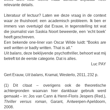
relevante details.
Literatuur of lectuur? Laten we deze vraag in de context
waar ze thuishoort: een academisch probleem. Ik ben er
immers van overtuigd dat Erauw, in tegenstelling tot wat
die journalist van Saskia Noort beweerde, een ‘echt boek’
heeft geschreven.
Een bekende one-liner van Oscar Wilde luidt: “Books are
well written or badly written. That is all.”
Uit balans
, deze beklijvende psychothriller, behoort wat mij
betreft tot de eerste categorie. Dat is alles.
Luc PAY
Gert Erauw,
Uit balans
, Kramat, Westerlo, 2011, 232 p.
(1)
Dit citaat – overigens ook de theoretische
achtergronden waarvan hier dankbaar gebruik werd
gemaakt – in: Jos van Cann & Henri-Floris Jespers (Red.),
Thriller versus roman
, Garant, Antwerpen-Apeldoorn,
2008.