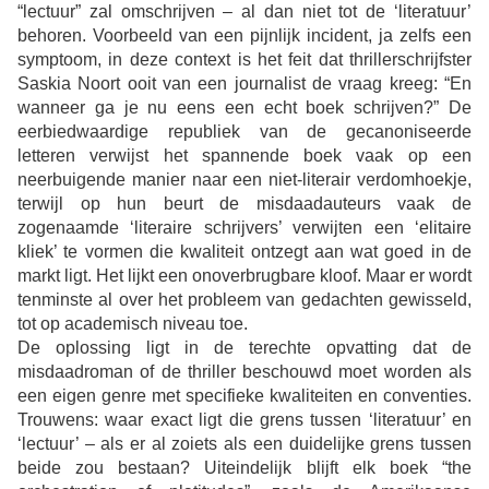
“lectuur” zal omschrijven – al dan niet tot de ‘literatuur’
behoren. Voorbeeld van een pijnlijk incident, ja zelfs een
symptoom, in deze context is het feit dat thrillerschrijfster
Saskia Noort ooit van een journalist de vraag kreeg: “En
wanneer ga je nu eens een echt boek schrijven?” De
eerbiedwaardige republiek van de gecanoniseerde
letteren verwijst het spannende boek vaak op een
neerbuigende manier naar een niet-literair verdomhoekje,
terwijl op hun beurt de misdaadauteurs vaak de
zogenaamde ‘literaire schrijvers’ verwijten een ‘elitaire
kliek’ te vormen die kwaliteit ontzegt aan wat goed in de
markt ligt. Het lijkt een onoverbrugbare kloof. Maar er wordt
tenminste al over het probleem van gedachten gewisseld,
tot op academisch niveau toe.
De oplossing ligt in de terechte opvatting dat de
misdaadroman of de thriller beschouwd moet worden als
een eigen genre met
specifieke kwaliteiten en conventies.
Trouwens:
waar exact ligt die grens tussen ‘literatuur’ en
‘lectuur’ – als er al zoiets als een duidelijke grens tussen
beide zou bestaan? Uiteindelijk blijft elk boek “the