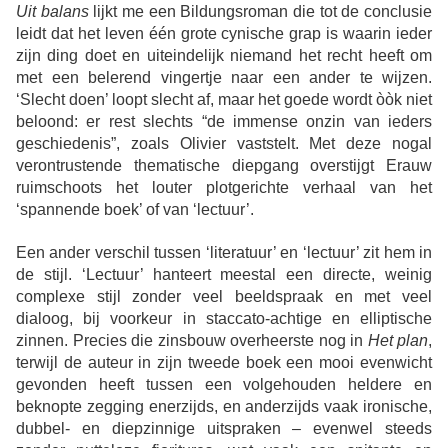
Uit balans
lijkt me een Bildungsroman die tot de conclusie
leidt dat het leven één grote cynische grap is waarin ieder
zijn ding doet en uiteindelijk niemand het recht heeft om
met een belerend vingertje naar een ander te wijzen.
‘Slecht doen’ loopt slecht af, maar het goede wordt òòk niet
beloond: er rest slechts “de immense onzin van ieders
geschiedenis”, zoals Olivier vaststelt. Met deze nogal
verontrustende thematische diepgang overstijgt Erauw
ruimschoots het louter plotgerichte verhaal van het
‘spannende boek’ of van ‘lectuur’.
Een ander verschil tussen ‘literatuur’ en ‘lectuur’ zit hem in
de stijl. ‘Lectuur’ hanteert meestal een directe, weinig
complexe stijl zonder veel beeldspraak en met veel
dialoog, bij voorkeur in staccato-achtige en elliptische
zinnen. Precies die zinsbouw overheerste nog in
Het plan
,
terwijl de auteur in zijn tweede boek een mooi evenwicht
gevonden heeft tussen een volgehouden heldere en
beknopte zegging enerzijds, en anderzijds vaak ironische,
dubbel- en diepzinnige uitspraken – evenwel steeds