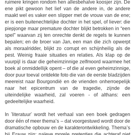
ruimere kringen rondom hen allesbehalve koosjer zijn. De
ene pikt gewoon het lief van de andere in, de andere
maakt wel es vaker een slipper met de vrouw van de ene;
er is een buitenechtelijke dochter in het spel, of liever: die
piepjonge maar premature dochter blijkt betrokken in “een
spel” waarvan zij ten onrechte denkt de regels te kunnen
bepalen; en de broer van Jan, een man die zich opwerpt
als moraalridder, blijkt zo corrupt en schijnheilig als de
pest. Weinig fraaie situaties en relaties. Als klap op de
vuurpijl is daar die geheimzinnige zelfmoord waarmee het
boek al onmiddellijk opent – of die al even geheimzinnige,
door puur toeval ontdekte foto die van de eerste bladzijden
meereist naar Bourgondië en de vrienden onherroepelijk
naar het epicentrum van de tragedie, zijnde de
uiteindelijke waarheid, zal voeren - of althans: een
gedeeltelijke waarheid.
In 'literatuur' wordt het verhaal van een boek gedragen
door één of meer thema’s – dat voorgestuwd wordt door de
dramatische opbouw en de karakterontwikkeling. Thema’s
bij Erauw zijn: naïeve morele pretenties die achteraf niet