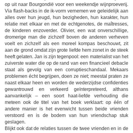
op uit naar Bourgondië voor een
weekendje wijnproeverij.
Via flash-backs in de
ik-vorm vernemen we geleidelijk aan
alles over hun jeugd, hun bezigheden, hun karakter, hun
relatie met elkaar en met de echtgenotes, de maîtresses,
de kinderen enzoverder. Olivier, een wat onverschillige,
dromerige man die zichzelf boven de anderen verheven
voelt en zichzelf als een moreel kompas beschouwt, zit
aan de grond omdat zijn grote liefde hem zonet in de steek
heeft gelaten. Jan is zijn tegenpool: een materialist van het
zuiverste wa
ter die op de rand van een financieel debacle
staat als gevolg van een corruptieschandaal. Mekaars
problemen écht begrijpen, doen ze niet; meestal praten ze
naast elkaar heen en
worden de wederzijdse confidenties
gewan
trouwd en verkeerd geïnterpreteerd, althans
aanvankelijk – een soort haat-liefde verhouding die
meteen ook de titel van het boek verklaart: op één of
andere manier is het evenwicht tussen beide vrienden
verstoord en is de bodem van hun vriendschap stuk
geslagen.
Blijkt ook dat de relaties tussen de twee vrienden en in de