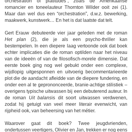
orchestration of platitudes”, zoals de Amerikaanse
romancier en toneelauteur Thornton Wilder ooit zei (1).
Maar dan wel dus een “orchestration”, d.w.z. bewerking,
maakwerk, kunstwerk… En het is dat laatste dat telt.
Gert Erauw debuteerde vier jaar geleden met de roman
Het plan
(2), die je als een psycho-thriller kan
bestempelen. In een diepere laag vertoonde ook dat boek
echter implicaties die de roman optilden naar
het niveau
van de ideeën of van de filosofisch-
morele dimensie. Dat
eerste boek ging nog wel gebukt onder een complexe,
wijdlopig uitgesponnen en uitvoerig becommentarieerde
p
lot die de aandacht afleidde van de
diepere fundering, en
onder een al te geprononceerde, branie-achtige stilistiek –
overigens typische uitwassen bij een debuterend auteur. In
de roman
Uit balans
is dit soort uitwassen verdwenen,
zodat hij getuigt van veel meer literair evenwicht, van
rijpheid ook, van beheersing van het métier.
Waarover gaat dit boek? Twee jeugdvrienden,
ondertussen veertigers, Olivier en Jan, trekken er nog eens