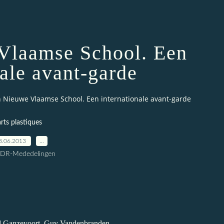
Vlaamse School. Een
nale avant-garde
 Nieuwe Vlaamse School. Een internationale avant-garde
arts plastiques
8.06.2013
…
CDR-Mededelingen
nd Ganzevoort, Guy Vandenbranden,