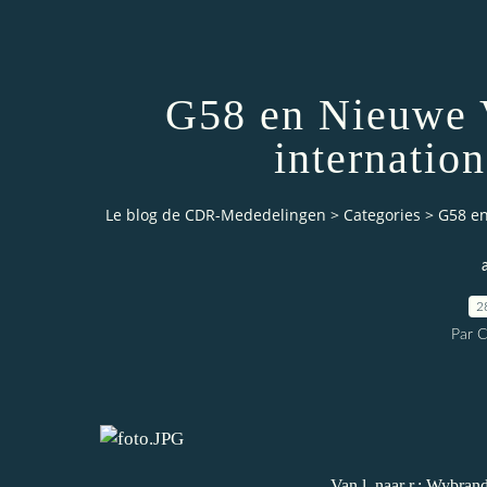
G58 en Nieuwe 
internatio
Le blog de CDR-Mededelingen
>
Categories
>
G58 en
2
Par 
Van l. naar r.: Wybra