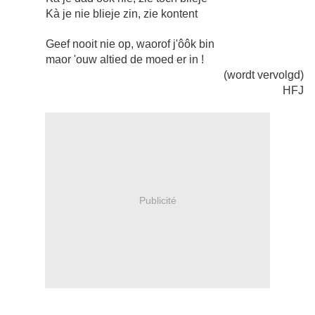
Kà je nie blieje zin, zie kontent
Geef nooit nie op, waorof j'ôôk bin
maor 'ouw altied de moed er in !
(wordt vervolgd)
HFJ
Publicité