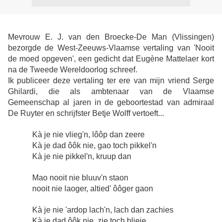
Mevrouw E. J. van den Broecke-De Man (Vlissingen)
bezorgde de West-Zeeuws-Vlaamse vertaling van 'Nooit
de moed opgeven', een gedicht dat Eugène Mattelaer kort
na de Tweede Wereldoorlog schreef.
Ik publiceer deze vertaling ter ere van mijn vriend Serge
Ghilardi, die als ambtenaar van de Vlaamse
Gemeenschap al jaren in de geboortestad van admiraal
De Ruyter en schrijfster Betje Wolff vertoeft...
Kà je nie vlieg'n, lôôp dan zeere
Kà je dad ôôk nie, gao toch pikkel'n
Kà je nie pikkel'n, kruup dan
Mao nooit nie bluuv'n staon
nooit nie laoger, altied' ôôger gaon
Kà je nie 'ardop lach'n, lach dan zachies
Kà je dad ôôk nie, zie toch blieje