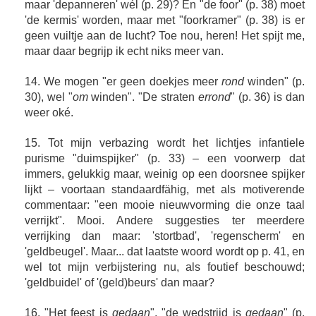
maar 'depanneren' wél (p. 29)? En "de foor" (p. 38) moet
'de kermis' worden, maar met "foorkramer" (p. 38) is er
geen vuiltje aan de lucht? Toe nou, heren! Het spijt me,
maar daar begrijp ik echt niks meer van.
14. We mogen "er geen doekjes meer
rond
winden" (p.
30), wel "
om
winden". "De straten
errond
" (p. 36) is dan
weer oké.
15. Tot mijn verbazing wordt het lichtjes infantiele
purisme "duimspijker" (p. 33) – een voorwerp dat
immers, gelukkig maar, weinig op een doorsnee spijker
lijkt – voortaan standaardfähig, met als motiverende
commentaar: "een mooie nieuwvorming die onze taal
verrijkt". Mooi. Andere suggesties ter meerdere
verrijking dan maar: 'stortbad', 'regenscherm' en
'geldbeugel'. Maar... dat laatste woord wordt op p. 41, en
wel tot mijn verbijstering nu, als foutief beschouwd;
'geldbuidel' of '(geld)beurs' dan maar?
16. "Het feest is
gedaan
", "de wedstrijd is
gedaan
" (p.