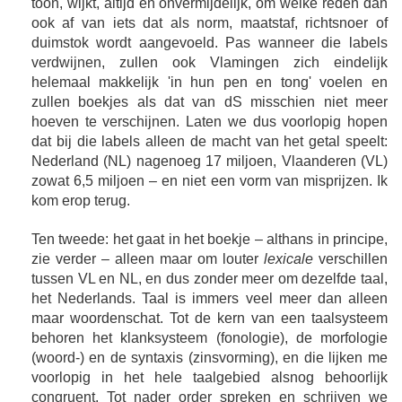
toon, wijkt, altijd en onvermijdelijk, om welke reden dan
ook af van iets dat als norm, maatstaf, richtsnoer of
duimstok wordt aangevoeld. Pas wanneer die labels
verdwijnen, zullen ook Vlamingen zich eindelijk
helemaal makkelijk 'in hun pen en tong' voelen en
zullen boekjes als dat van dS misschien niet meer
hoeven te verschijnen. Laten we dus voorlopig hopen
dat bij die labels alleen de macht van het getal speelt:
Nederland (NL) nagenoeg 17 miljoen, Vlaanderen (VL)
zowat 6,5 miljoen – en niet een vorm van misprijzen. Ik
kom erop terug.
Ten tweede: het gaat in het boekje – althans in principe,
zie verder – alleen maar om louter
lexicale
verschillen
tussen VL en NL, en dus zonder meer om dezelfde taal,
het Nederlands. Taal is immers veel meer dan alleen
maar woordenschat. Tot de kern van een taalsysteem
behoren het klanksysteem (fonologie), de morfologie
(woord-) en de syntaxis (zinsvorming), en die lijken me
voorlopig in het hele taalgebied alsnog behoorlijk
congruent. Tot nader order spreken en schrijven we