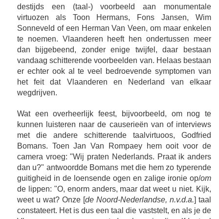
destijds een (taal-) voorbeeld aan monumentale
virtuozen als Toon Hermans, Fons Jansen, Wim
Sonneveld of een Herman Van Veen, om maar enkelen
te noemen. Vlaanderen heeft hen ondertussen meer
dan bijgebeend, zonder enige twijfel, daar bestaan
vandaag schitterende voorbeelden van. Helaas bestaan
er echter ook al te veel bedroevende symptomen van
het feit dat Vlaanderen en Nederland van elkaar
wegdrijven.
Wat een overheerlijk feest, bijvoorbeeld, om nog te
kunnen luisteren naar de causerieën van of interviews
met die andere schitterende taalvirtuoos, Godfried
Bomans. Toen Jan Van Rompaey hem ooit voor de
camera vroeg: "Wij praten Nederlands. Praat ik anders
dan u?" antwoordde Bomans met die hem zo typerende
guitigheid in de loensende ogen en zalige ironie op/
om
de lippen: "O, enorm anders, maar dat weet u niet. Kijk,
weet u wat? Onze [
de Noord-Nederlandse, n.v.d.a.
] taal
constateert. Het is dus een taal die vaststelt, en als je de