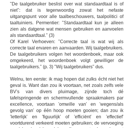
"De taalgebruiker beslist over wat standaardtaal is of
niet": dat is tegenwoordig zowat het nefaste
uitgangspunt voor alle taalbeschouwers, taalpolitici of
taaltuiniers. Permentier: "Standaardtaal kun je alleen
zien als datgene wat mensen gebruiken en aanvoelen
als standaardtaal." (3)
Of Karel Verhoeven: "Correcte taal is wat wij als
correcte taal ervaren en aanvaarden. Wij taalgebruikers.
De taalgebruikers volgen het woordenboek, maar ook
omgekeerd, het woordenboek volgt gewilliger de
taalgebruikers." (p. 3) "Wij taalgebruikers" dus.
Welnu, ten eerste: ik mag hopen dat zulks écht niet het
geval is. Want dan zou ik voortaan, net zoals zelfs vele
BV's van divers pluimage, zijnde toch dé
tafelspringende en schermvullende spraakmakers par
excellence, voortaan 'omwille van' en 'wegens/als
gevolg van' op één hoop moeten gooien; dan zou ik
'letterlijk' en 'figuurlijk' of 'efficiënt' en 'effectief'
voortdurend verkeerd moeten gebruiken; de vervoeging