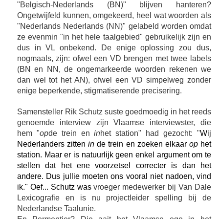
"Belgisch-Nederlands (BN)" blijven hanteren?
Ongetwijfeld kunnen, omgekeerd, heel wat woorden als
"Nederlands Nederlands (NN)" gelabeld worden omdat
ze evenmin "in het hele taalgebied" gebruikelijk zijn en
dus in VL onbekend. De enige oplossing zou dus,
nogmaals, zijn: ofwel een VD brengen met twee labels
(BN en NN, de ongemarkeerde woorden rekenen we
dan wel tot het AN), ofwel een VD simpelweg zonder
enige beperkende, stigmatiserende precisering.
Samensteller Rik Schutz suste goedmoedig in het reeds
genoemde interview zijn Vlaamse interviewster, die
hem "
op
de trein en
in
het station" had gezocht: "
Wij
Nederlanders zitten
in
de trein en zoeken elkaar
op
het
station. Maar er is natuurlijk geen enkel argument om te
stellen dat het ene voorzetsel correcter is dan het
andere. Dus jullie moeten ons vooral niet nadoen, vind
ik." Oef... Schutz was
vroeger medewerker bij Van Dale
Lexicografie en is nu projectleider spelling bij de
Nederlandse Taalunie.