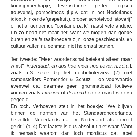
koninginnenhapje, levensduurte [perfect logisch
trouwens], pompelmoes (i.p.v. dat in het Nederlands
idioot klinkende 'grapefruit'), proper, schotelvod, stoverij"
of het al genoemde "containerpark", naast vele andere.
En zo hoort het maar net, want we mogen dan goede
buren en zelfs taalbroeders zijn, onze geschiedenis en
cultuur vallen nu eenmaal niet helemaal samen.
Ten tweede: "Meer woordenschat betekent alleen maar
winst" [
inderdaad, en dus hoe meer hoe liever, n.v.d.a.
],
zoals dS kopte bij het dubbelinterview (2) met
samenstellers Permentier & Schutz – op voorwaarde
evenwel dat daarmee geen grammaticaal foutieve
vormen zoals
aanzien
of
doorprikt
op de markt worden
gegooid.
En toch. Verhoeven stelt in het boekje: "We blijven
binnen de normen van het Standaardnederlands,
hetzelfde Nederlands dat in Nederland als correct
geldt." (p. 4) Dat laatste is dus absoluut niet waar. Want
ik herhaal: waarom dan toch mordicus dat label