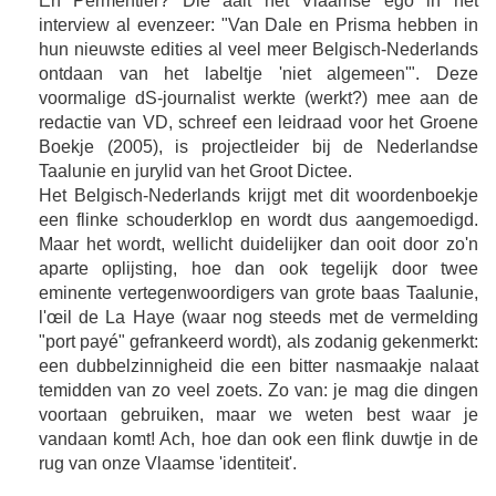
En Permentier? Die aait het Vlaamse ego in het
interview al evenzeer: "Van Dale en Prisma hebben in
hun nieuwste edities al veel meer Belgisch-Nederlands
ontdaan van het labeltje 'niet algemeen'". Deze
voormalige dS-journalist werkte (werkt?) mee aan de
redactie van VD, schreef een leidraad voor het Groene
Boekje (2005), is projectleider bij de Nederlandse
Taalunie en jurylid van het Groot Dictee.
Het Belgisch-Nederlands krijgt met dit woordenboekje
een flinke schouderklop en wordt dus aangemoedigd.
Maar het wordt, wellicht duidelijker dan ooit door zo'n
aparte oplijsting, hoe dan ook tegelijk door twee
eminente vertegenwoordigers van grote baas Taalunie,
l'œil de La Haye (waar nog steeds met de vermelding
"port payé" gefrankeerd wordt), als zodanig gekenmerkt:
een dubbelzinnigheid die een bitter nasmaakje nalaat
temidden van zo veel zoets. Zo van: je mag die dingen
voortaan gebruiken, maar we weten best waar je
vandaan komt! Ach, hoe dan ook een flink duwtje in de
rug van onze Vlaamse 'identiteit'.