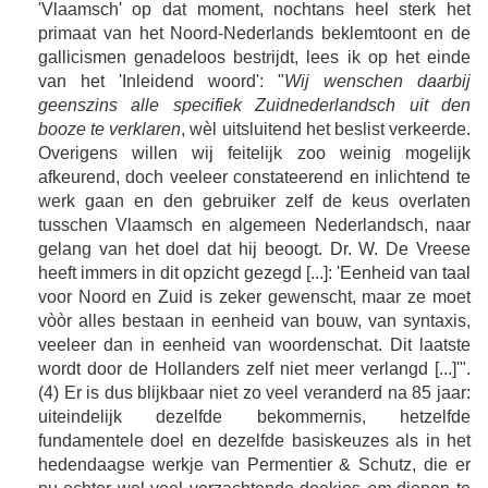
'Vlaamsch' op dat moment, nochtans heel sterk het
primaat van het Noord-Nederlands beklemtoont en de
gallicismen genadeloos bestrijdt, lees ik op het einde
van het 'Inleidend woord': "
Wij wenschen daarbij
geenszins alle specifiek Zuidnederlandsch uit den
booze te verklaren
, wèl uitsluitend het beslist verkeerde.
Overigens willen wij feitelijk zoo weinig mogelijk
afkeurend, doch veeleer constateerend en inlichtend te
werk gaan en den gebruiker zelf de keus overlaten
tusschen Vlaamsch en algemeen Nederlandsch, naar
gelang van het doel dat hij beoogt. Dr. W. De Vreese
heeft immers in dit opzicht gezegd [...]: 'Eenheid van taal
voor Noord en Zuid is zeker gewenscht, maar ze moet
vòòr alles bestaan in eenheid van bouw, van syntaxis,
veeleer dan in eenheid van woordenschat. Dit laatste
wordt door de Hollanders zelf niet meer verlangd [...]'".
(4) Er is dus blijkbaar niet zo veel veranderd na 85 jaar:
uiteindelijk dezelfde bekommernis, hetzelfde
fundamentele doel en dezelfde basiskeuzes als in het
hedendaagse werkje van Permentier & Schutz, die er