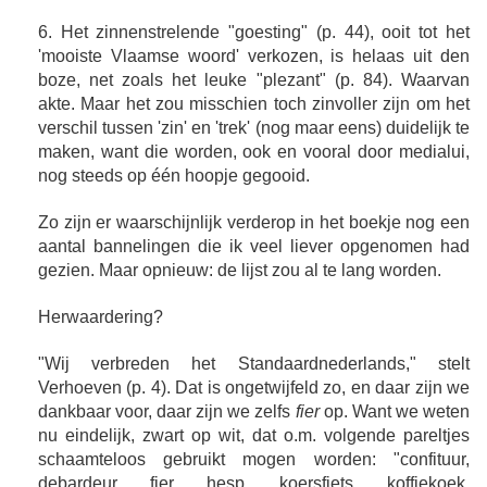
6. Het zinnenstrelende "goesting" (p. 44), ooit tot het
'mooiste Vlaamse woord' verkozen, is helaas uit den
boze, net zoals het leuke "plezant" (p. 84). Waarvan
akte. Maar het zou misschien toch zinvoller zijn om het
verschil tussen 'zin' en 'trek' (nog maar eens) duidelijk te
maken, want die worden, ook en vooral door medialui,
nog steeds op één hoopje gegooid.
Zo zijn er waarschijnlijk verderop in het boekje nog een
aantal bannelingen die ik veel liever opgenomen had
gezien. Maar opnieuw: de lijst zou al te lang worden.
Herwaardering?
"Wij verbreden het Standaardnederlands," stelt
Verhoeven (p. 4). Dat is ongetwijfeld zo, en daar zijn we
dankbaar voor, daar zijn we zelfs
fier
op. Want we weten
nu eindelijk, zwart op wit, dat o.m. volgende pareltjes
schaamteloos gebruikt mogen worden: "confituur,
debardeur, fier, hesp, koersfiets, koffiekoek,