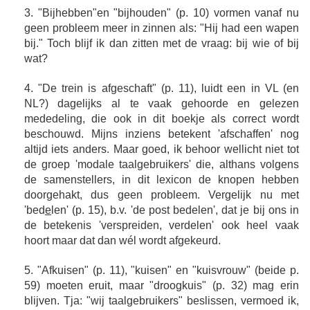
3. "Bijhebben"en "bijhouden" (p. 10) vormen vanaf nu
geen probleem meer in zinnen als: "Hij had een wapen
bij." Toch blijf ik dan zitten met de vraag: bij wie of bij
wat?
4. "De trein is afgeschaft" (p. 11), luidt een in VL (en
NL?) dagelijks al te vaak gehoorde en gelezen
mededeling, die ook in dit boekje als correct wordt
beschouwd. Mijns inziens betekent 'afschaffen' nog
altijd iets anders. Maar goed, ik behoor wellicht niet tot
de groep 'modale taalgebruikers' die, althans volgens
de samenstellers, in dit lexicon de knopen hebben
doorgehakt, dus geen probleem. Vergelijk nu met
'bed
e
len' (p. 15), b.v. 'de post bedelen', dat je bij ons in
de betekenis 'verspreiden, verdelen' ook heel vaak
hoort maar dat dan wél wordt afgekeurd.
5. "Afkuisen" (p. 11), "kuisen" en "kuisvrouw" (beide p.
59) moeten eruit, maar "droogkuis" (p. 32) mag erin
blijven. Tja: "wij taalgebruikers" beslissen, vermoed ik,