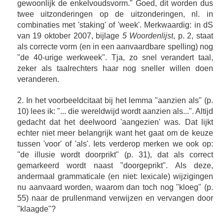
gewoonlijk de enkelvoudsvorm." Goed, dit worden dus
twee uitzonderingen op de uitzonderingen, nl. in
combinaties met 'staking' of 'week'. Merkwaardig: in dS
van 19 oktober 2007, bijlage
5 Woordenlijst
, p. 2, staat
als correcte vorm (en in een aanvaardbare spelling) nog
"de 40-urige werkweek". Tja, zo snel verandert taal,
zeker als taalrechters haar nog sneller willen doen
veranderen.
2. In het voorbeeldcitaat bij het lemma "aanzien als" (p.
10) lees ik: "... die wereldwijd wordt aanzien als...". Altijd
gedacht dat het deelwoord 'aangezien' was. Dat lijkt
echter niet meer belangrijk want het gaat om de keuze
tussen 'voor' of 'als'. Iets verderop merken we ook op:
"de illusie wordt doorprikt" (p. 31), dat als correct
gemarkeerd wordt naast "doorgeprikt". Als deze,
andermaal grammaticale (en niet: lexicale) wijzigingen
nu aanvaard worden, waarom dan toch nog "kloeg" (p.
55) naar de prullenmand verwijzen en vervangen door
"klaagde"?