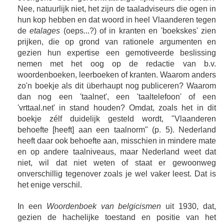
Nee, natuurlijk niet, het zijn de taaladviseurs die ogen in
hun kop hebben en dat woord in heel Vlaanderen tegen
de
etalages
(oeps...?) of in kranten en 'boekskes' zien
prijken, die op grond van rationele argumenten en
gezien hun expertise een gemotiveerde beslissing
nemen met het oog op de redactie van b.v.
woordenboeken, leerboeken of kranten. Waarom anders
zo'n boekje als dit überhaupt nog publiceren? Waarom
dan nog een 'taalnet', een 'taaltelefoon' of een
'vrttaal.net' in stand houden? Omdat, zoals het in dit
boekje zélf duidelijk gesteld wordt, "Vlaanderen
behoefte [heeft] aan een taalnorm" (p. 5). Nederland
heeft daar ook behoefte aan, misschien in mindere mate
en op andere taalniveaus, maar Nederland weet dat
niet, wil dat niet weten of staat er gewoonweg
onverschillig tegenover zoals je wel vaker leest. Dat is
het enige verschil.
In een
Woordenboek van belgicismen
uit 1930, dat,
gezien de hachelijke toestand en positie van het