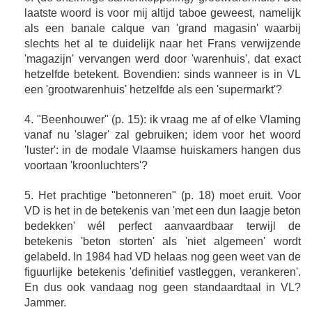
laatste woord is voor mij altijd taboe geweest, namelijk
als een banale calque van 'grand magasin' waarbij
slechts het al te duidelijk naar het Frans verwijzende
'magazijn' vervangen werd door 'warenhuis', dat exact
hetzelfde betekent. Bovendien: sinds wanneer is in VL
een 'grootwarenhuis' hetzelfde als een 'supermarkt'?
4. "Beenhouwer" (p. 15): ik vraag me af of elke Vlaming
vanaf nu 'slager' zal gebruiken; idem voor het woord
'luster': in de modale Vlaamse huiskamers hangen dus
voortaan 'kroonluchters'?
5. Het prachtige "betonneren" (p. 18) moet eruit. Voor
VD is het in de betekenis van 'met een dun laagje beton
bedekken' wél perfect aanvaardbaar terwijl de
betekenis 'beton storten' als 'niet algemeen' wordt
gelabeld. In 1984 had VD helaas nog geen weet van de
figuurlijke betekenis 'definitief vastleggen, verankeren'.
En dus ook vandaag nog geen standaardtaal in VL?
Jammer.