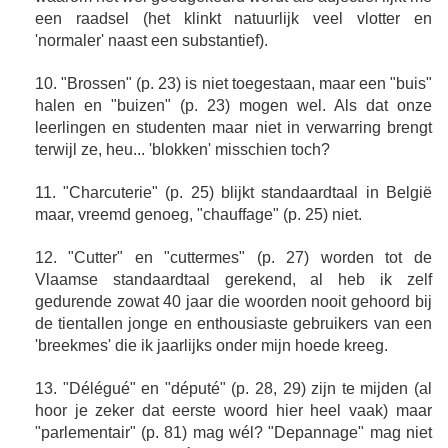
een raadsel (het klinkt natuurlijk veel vlotter en
'normaler' naast een substantief).
10. "Brossen" (p. 23) is niet toegestaan, maar een "buis"
halen en "buizen" (p. 23) mogen wel. Als dat onze
leerlingen en studenten maar niet in verwarring brengt
terwijl ze, heu... 'blokken' misschien toch?
11. "Charcuterie" (p. 25) blijkt standaardtaal in België
maar, vreemd genoeg, "chauffage" (p. 25) niet.
12. "Cutter" en "cuttermes" (p. 27) worden tot de
Vlaamse standaardtaal gerekend, al heb ik zelf
gedurende zowat 40 jaar die woorden nooit gehoord bij
de tientallen jonge en enthousiaste gebruikers van een
'breekmes' die ik jaarlijks onder mijn hoede kreeg.
13. "Délégué" en "député" (p. 28, 29) zijn te mijden (al
hoor je zeker dat eerste woord hier heel vaak) maar
"parlementair" (p. 81) mag wél? "Depannage" mag niet