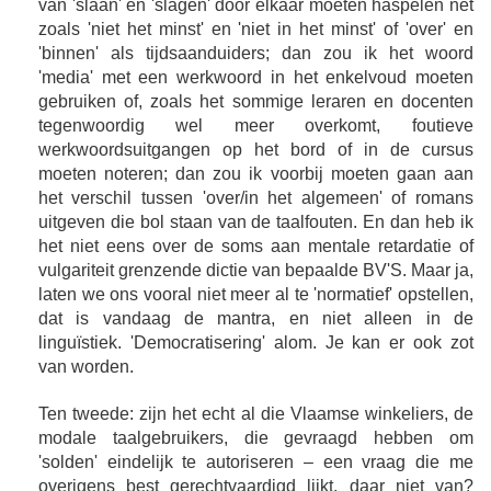
van 'slaan' en 'slagen' door elkaar moeten haspelen net
zoals 'niet het minst' en 'niet in het minst' of 'over' en
'binnen' als tijdsaanduiders; dan zou ik het woord
'media' met een werkwoord in het enkelvoud moeten
gebruiken of, zoals het sommige leraren en docenten
tegenwoordig wel meer overkomt, foutieve
werkwoordsuitgangen op het bord of in de cursus
moeten noteren; dan zou ik voorbij moeten gaan aan
het verschil tussen 'over/in het algemeen' of romans
uitgeven die bol staan van de taalfouten. En dan heb ik
het niet eens over de soms aan mentale retardatie of
vulgariteit grenzende dictie van bepaalde BV'S. Maar ja,
laten we ons vooral niet meer al te 'normatief' opstellen,
dat is vandaag de mantra, en niet alleen in de
linguïstiek. 'Democratisering' alom. Je kan er ook zot
van worden.
Ten tweede: zijn het echt al die Vlaamse winkeliers, de
modale taalgebruikers, die gevraagd hebben om
'solden' eindelijk te autoriseren – een vraag die me
overigens best gerechtvaardigd lijkt, daar niet van?