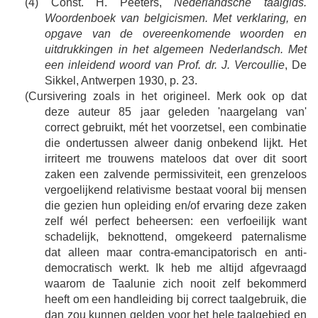
(4) Const. H. Peeters,
Nederlandsche taalgids.
Woordenboek van belgicismen. Met verklaring, en
opgave van de overeenkomende woorden en
uitdrukkingen in het algemeen Nederlandsch. Met
een inleidend woord van Prof. dr. J. Vercoullie
, De
Sikkel, Antwerpen 1930, p. 23.
(Cursivering zoals in het origineel. Merk ook op dat
deze auteur 85 jaar geleden 'naargelang van'
correct gebruikt, mét het voorzetsel, een combinatie
die ondertussen alweer danig onbekend lijkt. Het
irriteert me trouwens mateloos dat over dit soort
zaken een zalvende permissiviteit, een grenzeloos
vergoelijkend relativisme bestaat vooral bij mensen
die gezien hun opleiding en/of ervaring deze zaken
zelf wél perfect beheersen: een verfoeilijk want
schadelijk, beknottend, omgekeerd paternalisme
dat alleen maar contra-emancipatorisch en anti-
democratisch werkt. Ik heb me altijd afgevraagd
waarom de Taalunie zich nooit zelf bekommerd
heeft om een handleiding bij correct taalgebruik, die
dan zou kunnen gelden voor het hele taalgebied en