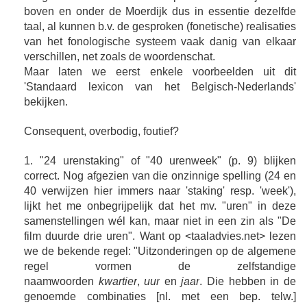
boven en onder de Moerdijk dus in essentie dezelfde
taal, al kunnen b.v. de gesproken (fonetische) realisaties
van het fonologische systeem vaak danig van elkaar
verschillen, net zoals de woordenschat.
Maar laten we eerst enkele voorbeelden uit dit
'Standaard lexicon van het Belgisch-Nederlands'
bekijken.
Consequent, overbodig, foutief?
1. "24 urenstaking" of "40 urenweek" (p. 9) blijken
correct. Nog afgezien van die onzinnige spelling (24 en
40 verwijzen hier immers naar 'staking' resp. 'week'),
lijkt het me onbegrijpelijk dat het mv. "uren" in deze
samenstellingen wél kan, maar niet in een zin als "De
film duurde drie uren". Want op <taaladvies.net> lezen
we de bekende regel: "
Uitzonderingen op de algemene
regel vormen de zelfstandige
naamwoorden
kwartier
,
uur
en
jaar
. Die hebben in de
genoemde combinaties [nl. met een bep. telw.]