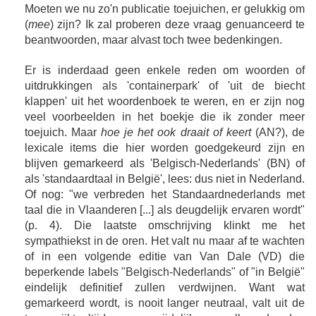
Moeten we nu zo'n publicatie toejuichen, er gelukkig om
(
mee
) zijn? Ik zal proberen deze vraag genuanceerd te
beantwoorden, maar alvast toch twee bedenkingen.
Er is inderdaad geen enkele reden om woorden of
uitdrukkingen als 'containerpark' of 'uit de biecht
klappen' uit het woordenboek te weren, en er zijn nog
veel voorbeelden in het boekje die ik zonder meer
toejuich. Maar
hoe je het ook draait of keert
(AN?), de
lexicale items die hier worden goedgekeurd zijn en
blijven gemarkeerd als 'Belgisch-Nederlands' (BN) of
als 'standaardtaal in België', lees: dus niet in Nederland.
Of nog: "we verbreden het Standaardnederlands met
taal die in Vlaanderen [...] als deugdelijk ervaren wordt"
(p. 4). Die laatste omschrijving klinkt me het
sympathiekst in de oren. Het valt nu maar af te wachten
of in een volgende editie van Van Dale (VD) die
beperkende labels "Belgisch-Nederlands" of "in België"
eindelijk definitief zullen verdwijnen. Want wat
gemarkeerd wordt, is nooit langer neutraal, valt uit de