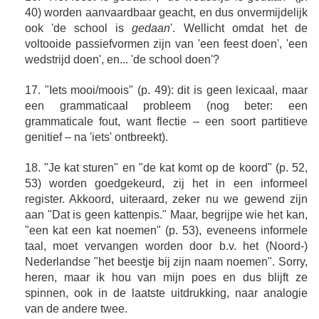
40) worden aanvaardbaar geacht, en dus onvermijdelijk
ook 'de school is
gedaan
'. Wellicht omdat het de
voltooide passiefvormen zijn van 'een feest doen', 'een
wedstrijd doen', en... 'de school doen'?
17. "Iets mooi/moois" (p. 49): dit is geen lexicaal, maar
een grammaticaal probleem (nog beter: een
grammaticale fout, want flectie – een soort partitieve
genitief – na 'iets' ontbreekt).
18. "Je kat sturen" en "de kat komt op de koord" (p. 52,
53) worden goedgekeurd, zij het in een informeel
register. Akkoord, uiteraard, zeker nu we gewend zijn
aan "Dat is geen kattenpis." Maar, begrijpe wie het kan,
"een kat een kat noemen" (p. 53), eveneens informele
taal, moet vervangen worden door b.v. het (Noord-)
Nederlandse "het beestje bij zijn naam noemen". Sorry,
heren, maar ik hou van mijn poes en dus blijft ze
spinnen, ook in de laatste uitdrukking, naar analogie
van de andere twee.