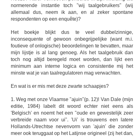
normerende instantie toch "wij taalgebruikers" (wij
allemaal dus, neem ik aan, en al zeker spontane
respondenten op een enquête)?
Het boekje blijkt dus te veel dubbelzinnige,
inconsequente of gewoon onbegrijpelijke (want m.i.
foutieve of onlogische) beoordelingen te bevatten, maar
mijn lijstje is al lang genoeg. Als het taalgebruik dan
toch nog altijd beregeld moet worden, dan lijkt een
minimum aan interne logica en consistentie mij het
minste wat je van taalregulatoren mag verwachten.
En wat is er mis met deze zwarte schaapjes?
1. Weg met onze Vlaamse "ajuin"(p. 12)! Van Dale (mijn
editie, 1984) labelt dit woord echter niet eens als
'Belgisch' en noemt het een "oude en gewestelijk zeer
verbreide naam voor ui". 'Ui' is trouwens een latere
Hollands-Utrechtse nevenvorm van 'ajuin' die zonder
meer ook teruggaat op het Latijnse origineel (zij het dan,