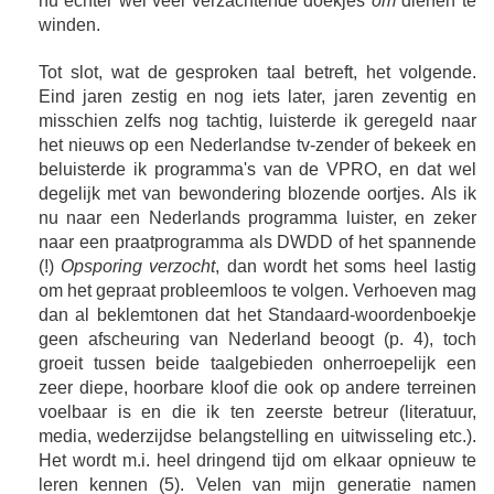
nu echter wel veel verzachtende doekjes
om
dienen te
winden.
Tot slot, wat de gesproken taal betreft, het volgende.
Eind jaren zestig en nog iets later, jaren zeventig en
misschien zelfs nog tachtig, luisterde ik geregeld naar
het nieuws op een Nederlandse tv-zender of bekeek en
beluisterde ik programma's van de VPRO, en dat wel
degelijk met van bewondering blozende oortjes. Als ik
nu naar een Nederlands programma luister, en zeker
naar een praatprogramma als DWDD of het spannende
(!)
Opsporing verzocht
, dan wordt het soms heel lastig
om het gepraat probleemloos te volgen. Verhoeven mag
dan al beklemtonen dat het Standaard-woordenboekje
geen afscheuring van Nederland beoogt (p. 4), toch
groeit tussen beide taalgebieden onherroepelijk een
zeer diepe, hoorbare kloof die ook op andere terreinen
voelbaar is en die ik ten zeerste betreur (literatuur,
media, wederzijdse belangstelling en uitwisseling etc.).
Het wordt m.i. heel dringend tijd om elkaar opnieuw te
leren kennen (5). Velen van mijn generatie namen