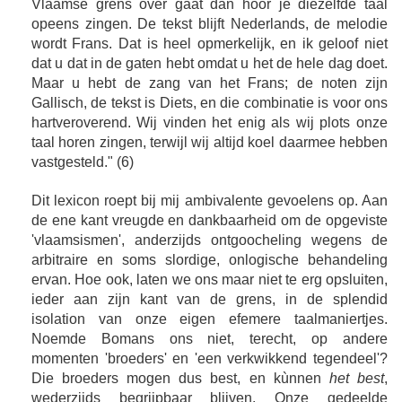
Vlaamse grens over gaat dan hoor je diezelfde taal
opeens zingen. De tekst blijft Nederlands, de melodie
wordt Frans. Dat is heel opmerkelijk, en ik geloof niet
dat u dat in de gaten hebt omdat u het de hele dag doet.
Maar u hebt de zang van het Frans; de noten zijn
Gallisch, de tekst is Diets, en die combinatie is voor ons
hartveroverend. Wij vinden het enig als wij plots onze
taal horen zingen, terwijl wij altijd koel daarmee hebben
vastgesteld." (6)
Dit lexicon roept bij mij ambivalente gevoelens op. Aan
de ene kant vreugde en dankbaarheid om de opgeviste
'vlaamsismen', anderzijds ontgoocheling wegens de
arbitraire en soms slordige, onlogische behandeling
ervan. Hoe ook, laten we ons maar niet te erg opsluiten,
ieder aan zijn kant van de grens, in de splendid
isolation van onze eigen efemere taalmaniertjes.
Noemde Bomans ons niet, terecht, op andere
momenten 'broeders' en 'een verkwikkend tegendeel'?
Die broeders mogen dus best, en kùnnen
het best
,
wederzijds begrijpbaar blijven. Onze gedeelde