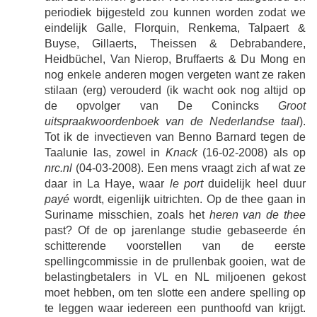
periodiek bijgesteld zou kunnen worden zodat we
eindelijk Galle, Florquin, Renkema, Talpaert &
Buyse, Gillaerts, Theissen & Debrabandere,
Heidbüchel, Van Nierop, Bruffaerts & Du Mong en
nog enkele anderen mogen vergeten want ze raken
stilaan (erg) verouderd (ik wacht ook nog altijd op
de opvolger van De Conincks
Groot
uitspraakwoordenboek van de Nederlandse taal
).
Tot ik de invectieven van Benno Barnard tegen de
Taalunie las, zowel in
Knack
(16-02-2008) als op
nrc.nl
(04-03-2008). Een mens vraagt zich af wat ze
daar in La Haye, waar
le port
duidelijk heel duur
payé
wordt, eigenlijk uitrichten. Op de thee gaan in
Suriname misschien, zoals het
heren van de thee
past? Of de op jarenlange studie gebaseerde én
schitterende voorstellen van de eerste
spellingcommissie in de prullenbak gooien, wat de
belastingbetalers in VL en NL miljoenen gekost
moet hebben, om ten slotte een andere spelling op
te leggen waar iedereen een punthoofd van krijgt.