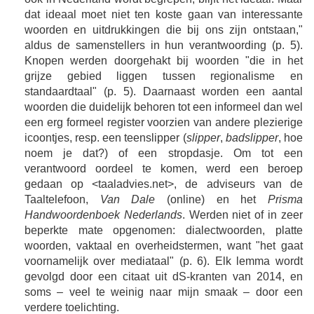
dat ideaal moet niet ten koste gaan van interessante
woorden en uitdrukkingen die bij ons zijn ontstaan,"
aldus de samenstellers in hun verantwoording (p. 5).
Knopen werden doorgehakt bij woorden "die in het
grijze gebied liggen tussen regionalisme en
standaardtaal" (p. 5). Daarnaast worden een aantal
woorden die duidelijk behoren tot een informeel dan wel
een erg formeel register voorzien van andere plezierige
icoontjes, resp. een teenslipper (
slipper
,
badslipper
, hoe
noem je dat?) of een stropdasje. Om tot een
verantwoord oordeel te komen, werd een beroep
gedaan op <taaladvies.net>, de adviseurs van de
Taaltelefoon,
Van Dale
(online) en het
Prisma
Handwoordenboek Nederlands
. Werden niet of in zeer
beperkte mate opgenomen: dialectwoorden, platte
woorden, vaktaal en overheidstermen, want "het gaat
voornamelijk over mediataal" (p. 6). Elk lemma wordt
gevolgd door een citaat uit dS-kranten van 2014, en
soms – veel te weinig naar mijn smaak – door een
verdere toelichting.