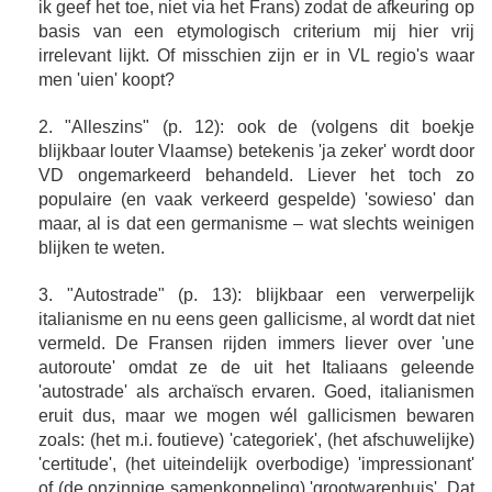
ik geef het toe, niet via het Frans) zodat de afkeuring op
basis van een etymologisch criterium mij hier vrij
irrelevant lijkt. Of misschien zijn er in VL regio's waar
men 'uien' koopt?
2. "Alleszins" (p. 12): ook de (volgens dit boekje
blijkbaar louter Vlaamse) betekenis 'ja zeker' wordt door
VD ongemarkeerd behandeld. Liever het toch zo
populaire (en vaak verkeerd gespelde) 'sowieso' dan
maar, al is dat een germanisme – wat slechts weinigen
blijken te weten.
3. "Autostrade" (p. 13): blijkbaar een verwerpelijk
italianisme en nu eens geen gallicisme, al wordt dat niet
vermeld. De Fransen rijden immers liever over 'une
autoroute' omdat ze de uit het Italiaans geleende
'autostrade' als archaïsch ervaren. Goed, italianismen
eruit dus, maar we mogen wél gallicismen bewaren
zoals: (het m.i. foutieve) 'categoriek', (het afschuwelijke)
'certitude', (het uiteindelijk overbodige) 'impressionant'
of (de onzinnige samenkoppeling) 'grootwarenhuis'. Dat