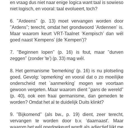
en vraag dus niet naar enige logica want taal is sowieso
niet logisch, en vooral: taal evolueert, toch?
6. "Ardeens" (p. 13) moet vervangen worden door
"Ardens"; terecht, omdat het grondwoord 'Ardennen' is.
Maar waarom keurt VRT-Taalnet 'Kempisch' dan wél
goed naast 'Kempens' (de 'Kempen')?
7. "Beginnen lopen" (p. 16) is fout, maar "durven
zeggen" (zonder 'te') (p. 33) mag wél.
8. Het germanisme 'bemerking' (p. 16) is nu plotseling
goed. Gevolg: 'opmerking' en vooral dat o zo moeilijke
onderscheid met 'aanmerking' mogen we voortaan
gewoon vergeten. Maar waarom dient "
gans
de wereld"
(p. 40), ook een fraai germanisme, dan gemeden te
worden? Omdat het al te duidelijk Duits klinkt?
9. "Bijkomend" (als bw., p. 19) dient, zeer terecht,
vervangen te worden door b.v. 'daarnaast'. Maar
waarom het wél goedgekeurd wordt als adjectief lijkt me