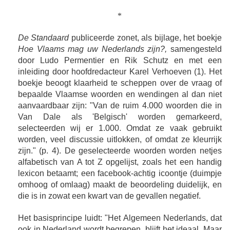
*
De Standaard
publiceerde zonet, als bijlage, het boekje
Hoe Vlaams mag uw Nederlands zijn?,
samengesteld
door Ludo Permentier en Rik Schutz en met een
inleiding door hoofdredacteur Karel Verhoeven (1). Het
boekje beoogt klaarheid te scheppen over de vraag of
bepaalde Vlaamse woorden en wendingen al dan niet
aanvaardbaar zijn: "Van de ruim 4.000 woorden die in
Van Dale als 'Belgisch' worden gemarkeerd,
selecteerden wij er 1.000. Omdat ze vaak gebruikt
worden, veel discussie uitlokken, of omdat ze kleurrijk
zijn." (p. 4). De geselecteerde woorden worden netjes
alfabetisch van A tot Z opgelijst, zoals het een handig
lexicon betaamt; een facebook-achtig icoontje (duimpje
omhoog of omlaag) maakt de beoordeling duidelijk, en
die is in zowat een kwart van de gevallen negatief.
Het basisprincipe luidt: "Het Algemeen Nederlands, dat
ook in Nederland wordt begrepen, blijft het ideaal. Maar