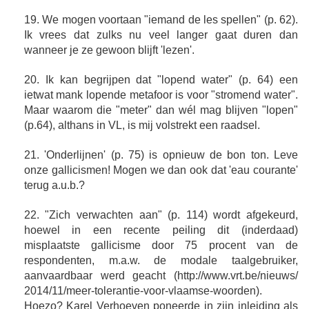
19. We mogen voortaan "iemand de les spellen" (p. 62).
Ik vrees dat zulks nu veel langer gaat duren dan
wanneer je ze gewoon blijft 'lezen'.
20. Ik kan begrijpen dat "lopend water" (p. 64) een
ietwat mank lopende metafoor is voor "stromend water".
Maar waarom die "meter" dan wél mag blijven "lopen"
(p.64), althans in VL, is mij volstrekt een raadsel.
21. 'Onderlijnen' (p. 75) is opnieuw de bon ton. Leve
onze gallicismen! Mogen we dan ook dat 'eau courante'
terug a.u.b.?
22. "Zich verwachten aan" (p. 114) wordt afgekeurd,
hoewel in een recente peiling dit (inderdaad)
misplaatste gallicisme door 75 procent van de
respondenten, m.a.w. de modale taalgebruiker,
aanvaardbaar werd geacht (http://www.vrt.be/nieuws/
2014/11/meer-tolerantie-voor-vlaamse-woorden).
Hoezo? Karel Verhoeven poneerde in zijn inleiding als