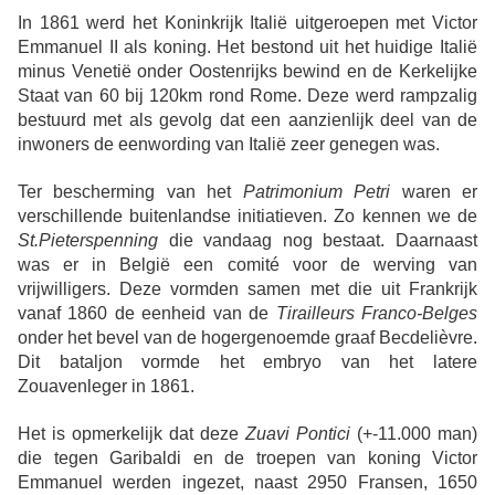
In 1861 werd het Koninkrijk Italië uitgeroepen met Victor
Emmanuel II als koning. Het bestond uit het huidige Italië
minus Venetië onder Oostenrijks bewind en de Kerkelijke
Staat van 60 bij 120km rond Rome. Deze werd rampzalig
bestuurd met als gevolg dat een aanzienlijk deel van de
inwoners de eenwording van Italië zeer genegen was.
Ter bescherming van het
Patrimonium Petri
waren er
verschillende buitenlandse initiatieven. Zo kennen we de
St.Pieterspenning
die vandaag nog bestaat. Daarnaast
was er in België een comité voor de werving van
vrijwilligers. Deze vormden samen met die uit Frankrijk
vanaf 1860 de eenheid van de
Tirailleurs Franco-Belges
onder het bevel van de hogergenoemde graaf Becdelièvre.
Dit bataljon vormde het embryo van het latere
Zouavenleger in 1861.
Het is opmerkelijk dat deze
Zuavi Pontici
(+-11.000 man)
die tegen Garibaldi en de troepen van koning Victor
Emmanuel werden ingezet, naast 2950 Fransen, 1650