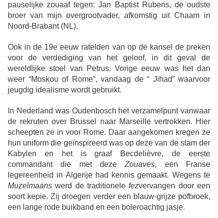
pauselijke zouaaf tegen: Jan Baptist Rubens, de oudste
broer van mijn overgrootvader, afkomstig uit Chaam in
Noord-Brabant (NL).
Ook in de 19e eeuw ratelden van op de kansel de preken
voor de verdediging van het geloof, in dit geval de
wereldlijke stoel van Petrus. Vorige eeuw was het dan
weer “Moskou of Rome”, vandaag de “ Jihad” waarvoor
jeugdig idealisme wordt gebruikt.
In Nederland was Oudenbosch het verzamelpunt vanwaar
de rekruten over Brussel naar Marseille vertrokken. Hier
scheepten ze in voor Rome. Daar aangekomen kregen ze
hun uniform die geïnspireerd was op deze van de stam der
Kabylen en het is graaf Becdelièvre, de eerste
commandant die met deze
Zouaves,
een Franse
legereenheid in Algerije had kennis gemaakt. Wegens te
Muzelmaans
werd de traditionele
fez
vervangen door een
soort kepie. Zij droegen verder een blauw-grijze pofbroek,
een lange rode buikband en een boleroachtig jasje.