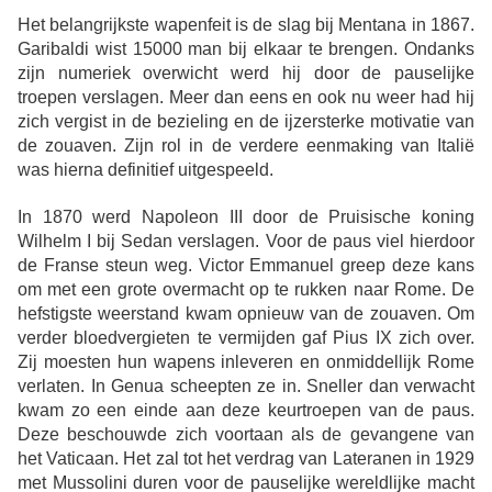
Het belangrijkste wapenfeit is de slag bij Mentana in 1867.
Garibaldi wist 15000 man bij elkaar te brengen. Ondanks
zijn numeriek overwicht werd hij door de pauselijke
troepen verslagen. Meer dan eens en ook nu weer had hij
zich vergist in de bezieling en de ijzersterke motivatie van
de zouaven. Zijn rol in de verdere eenmaking van Italië
was hierna definitief uitgespeeld.
In 1870 werd Napoleon III door de Pruisische koning
Wilhelm I bij Sedan verslagen. Voor de paus viel hierdoor
de Franse steun weg. Victor Emmanuel greep deze kans
om met een grote overmacht op te rukken naar Rome. De
hefstigste weerstand kwam opnieuw van de zouaven. Om
verder bloedvergieten te vermijden gaf Pius IX zich over.
Zij moesten hun wapens inleveren en onmiddellijk Rome
verlaten. In Genua scheepten ze in. Sneller dan verwacht
kwam zo een einde aan deze keurtroepen van de paus.
Deze beschouwde zich voortaan als de gevangene van
het Vaticaan. Het zal tot het verdrag van Lateranen in 1929
met Mussolini duren voor de pauselijke wereldlijke macht