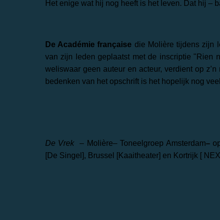
Het enige wat hij nog heeft is het leven. Dat hij – 
De Académie française
die Molière tijdens zijn 
van zijn leden geplaatst met de inscriptie "Rien 
weliswaar geen auteur en acteur, verdient op z’
bedenken van het opschrift is het hopelijk nog veel
De Vrek
–
Molière
–
Toneelgroep Amsterdam
–
o
[De Singel], Brussel [Kaaitheater] en Kortrijk [ NEX