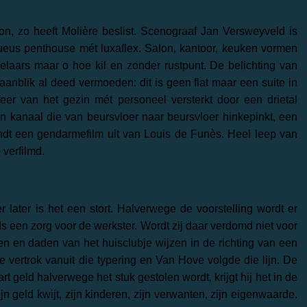
n, zo heeft Molière beslist.
Scenograaf Jan Versweyveld is
xueus penthouse mét luxaflex. Salon, kantoor, keuken vormen
laars maar o hoe kil en zonder rustpunt. De belichting van
nblik al deed vermoeden: dit is geen flat maar een suite in
eer van het gezin mét personeel versterkt door een drietal
n kanaal die van beursvloer naar beursvloer hinkepinkt, een
ndt een gendarmefilm uit van Louis de Funès. Heel leep van
e
verfilmd.
 later is het een stort. Halverwege de voorstelling wordt er
s een zorg voor de werkster. Wordt zij daar verdomd niet voor
n en daden van het huisclubje wijzen in de richting van een
e vertrok vanuit die typering en Van Hove volgde die lijn. De
rt geld halverwege het stuk gestolen wordt, krijgt hij het in de
ijn geld kwijt, zijn kinderen, zijn verwanten, zijn eigenwaarde.