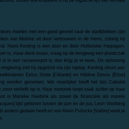
aatmond. Buiten wat knipwerk is hij de logische lijn van verhaal
teurs moeten met een goed gevoel naar de startblokken zijn
ken van Molière uit door vertrouwen in de mens, zolang hij
tornd. Hans Kesting is een door en door Hollandse Harpagon.
er is, maar denk eraan, vraag op de terugweg een plasticzak
 is in een reclamespot is, dan krijg je er twee. De oplossing
 omgeving ziet hij opgelost via zijn laptop. Kesting sleurt aan
neelkinderen Eelco Smits [Cléante] en Hélène Devos [Élise]
g worden genomen. Iets moeilijker heeft het Isis Cabolet
 zoon verliefd op is. Haar motoriek loopt vaak achter op haar
jkst is Marieke Heebink als zowel de financiële als morele
cques] lijkt geboren tussen de jam en de jus, Leon Voorberg
iets anders gedaan heeft en van Alwin Pulinckx [Valère] weet je
s.