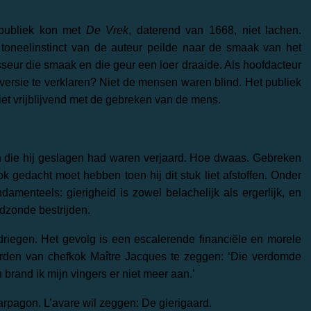
 publiek kon met
De Vrek
, daterend van 1668, niet lachen.
toneelinstinct van de auteur peilde naar de smaak van het
isseur die smaak en die geur een loer draaide. Als hoofdacteur
aversie te verklaren? Niet de mensen waren blind. Het publiek
niet vrijblijvend met de gebreken van de mens.
die hij geslagen had waren verjaard. Hoe dwaas. Gebreken
k gedacht moet hebben toen hij dit stuk liet afstoffen. Onder
ndamenteels: gierigheid is zowel belachelijk als ergerlijk, en
fdzonde bestrijden.
driegen. Het gevolg is een escalerende financiële en morele
rden van chefkok Maître Jacques te zeggen: ‘Die verdomde
 brand ik mijn vingers er niet meer aan.’
Harpagon. L’avare wil zeggen: De gierigaard.