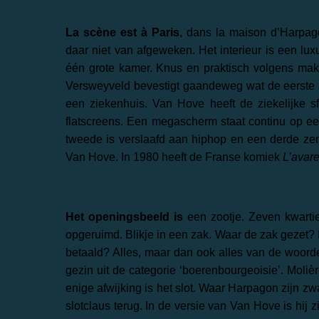
La scène est à Paris
, dans la maison d’Harpago
daar niet van afgeweken. Het interieur is een lu
één grote kamer. Knus en praktisch volgens make
Versweyveld bevestigt gaandeweg wat de eerste aa
een ziekenhuis. Van Hove heeft de ziekelijke sf
flatscreens. Een megascherm staat continu op ee
tweede is verslaafd aan hiphop en een derde ze
Van Hove. In 1980 heeft de Franse komiek
L’avar
Het openingsbeeld is
een zootje. Zeven kwartier
opgeruimd. Blikje in een zak. Waar de zak gezet? I
betaald? Alles, maar dan ook alles van de woorde
gezin uit de categorie ‘boerenbourgeoisie’. Molièr
enige afwijking is het slot. Waar Harpagon zijn zwa
slotclaus terug. In de versie van Van Hove is hij z