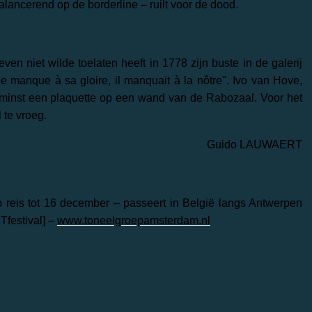
balancerend op de borderline – ruilt voor de dood.
leven niet wilde toelaten heeft in 1778 zijn buste in de galerij
ne manque à sa gloire, il manquait à la nôtre". Ivo van Hove,
n minst een plaquette op een wand van de Rabozaal. Voor het
 te vroeg.
Guido LAUWAERT
p reis tot 16 december – passeert in België langs Antwerpen
Tfestival] –
www.toneelgroepamsterdam.nl