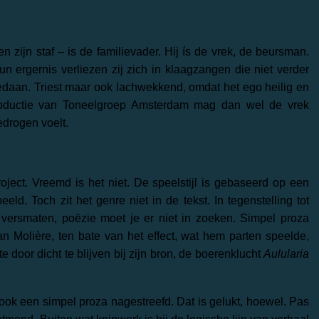
 zijn staf – is de familievader. Hij ís de vrek, de beursman.
un ergernis verliezen zij zich in klaagzangen die niet verder
edaan. Triest maar ook lachwekkend, omdat het ego heilig en
productie van Toneelgroep Amsterdam mag dan wel de vrek
edrogen voelt.
oject. Vreemd is het niet. De speelstijl is gebaseerd op een
eld. Toch zit het genre niet in de tekst. In tegenstelling tot
 versmaten, poëzie moet je er niet in zoeken. Simpel proza
n Molière, ten bate van het effect, wat hem parten speelde,
e door dicht te blijven bij zijn bron, de boerenklucht
Aulularia
ook een simpel proza nagestreefd. Dat is gelukt, hoewel. Pas