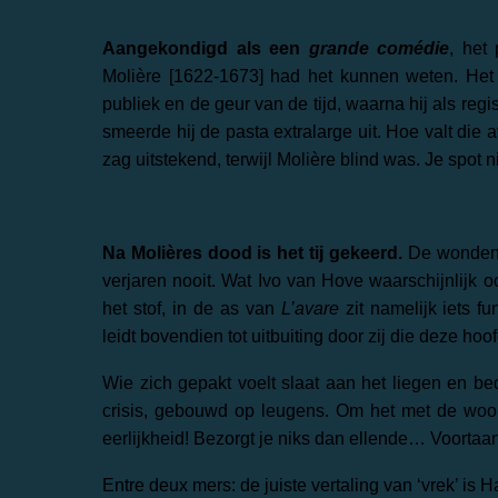
Aangekondigd als een
grande comédie
, het
Molière [1622-1673] had het kunnen weten. Het 
publiek en de geur van de tijd, waarna hij als reg
smeerde hij de pasta extralarge uit. Hoe valt die 
zag uitstekend, terwijl Molière blind was. Je spot 
Na Molières dood is het tij gekeerd.
De wonden 
verjaren nooit. Wat Ivo van Hove waarschijnlijk oo
het stof, in de as van
L’avare
zit namelijk iets fu
leidt bovendien tot uitbuiting door zij die deze hoo
Wie zich gepakt voelt slaat aan het liegen en be
crisis, gebouwd op leugens. Om het met de woo
eerlijkheid! Bezorgt je niks dan ellende… Voortaan
Entre deux mers: de juiste vertaling van ‘vrek’ is 