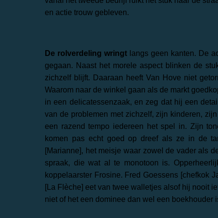
vanaf het tweede bedrijf ruikt het stuk naar de str
en actie trouw gebleven.
De rolverdeling wringt
langs geen kanten. De ac
gegaan. Naast het morele aspect blinken de stuk
zichzelf blijft. Daaraan heeft Van Hove niet ge
Waarom naar de winkel gaan als de markt goedkop
in een delicatessenzaak, en zeg dat hij een detail
van de problemen met zichzelf, zijn kinderen, zijn
een razend tempo iedereen het spel in. Zijn to
komen pas echt goed op dreef als ze in de tan
[Marianne], het meisje waar zowel de vader als de
spraak, die wat al te monotoon is. Opperheerli
koppelaarster Frosine. Fred Goessens [chefkok Ja
[La Flèche] eet van twee walletjes alsof hij nooit 
niet of het een dominee dan wel een boekhouder i