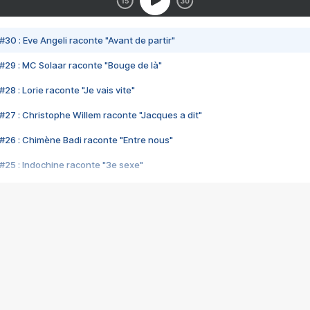
#30 : Eve Angeli raconte "Avant de partir"
#29 : MC Solaar raconte "Bouge de là"
28 : Lorie raconte "Je vais vite"
#27 : Christophe Willem raconte "Jacques a dit"
#26 : Chimène Badi raconte "Entre nous"
#25 : Indochine raconte "3e sexe"
#24 : Zaho raconte "C'est chelou"
#23 : Patrick Bruel raconte "Au café des délices"
#22 : Kyo raconte "Le chemin"
#21 : Nolwenn Leroy raconte "Cassé"
#20 : Patrick Hernandez raconte "Born to be alive"