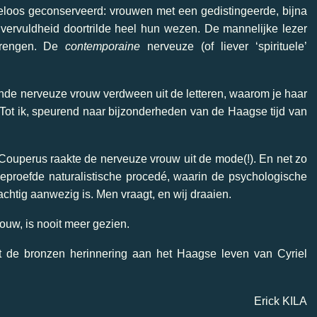
eloos geconserveerd: vrouwen met een gedistingeerde, bijna
vervuldheid doortrilde heel hun wezen. De mannelijke lezer
brengen. De
contemporaine
nerveuze (of liever ‘spirituele’
jnde nerveuze vrouw verdween uit de letteren, waarom je haar
Tot ik, speurend naar bijzonderheden van de Haagse tijd van
ouperus raakte de nerveuze vrouw uit de mode(!). En net zo
beproefde naturalistische procedé, waarin de psychologische
achtig aanwezig is. Men vraagt, en wij draaien.
uw, is nooit meer gezien.
 de bronzen herinnering aan het Haagse leven van Cyriel
Erick KILA