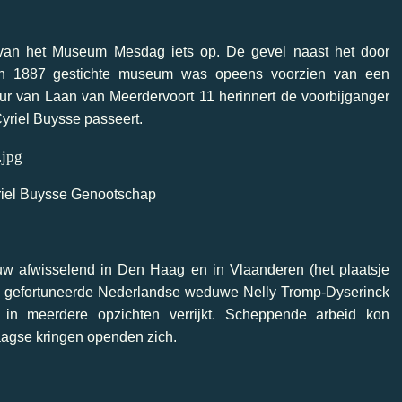
te van het Museum Mesdag iets op. De gevel naast het door
g in 1887 gestichte museum was opeens voorzien van een
eur van Laan van Meerdervoort 11 herinnert de voorbijganger
Cyriel Buysse passeert.
riel Buysse Genootschap
w afwisselend in Den Haag en in Vlaanderen (het plaatsje
 de gefortuneerde Nederlandse weduwe Nelly Tromp-Dyserinck
or in meerdere opzichten verrijkt. Scheppende arbeid kon
agse kringen openden zich.