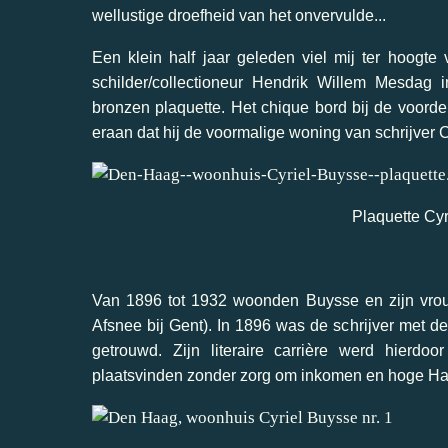
wellustige droefheid van het onvervulde...
Een klein half jaar geleden viel mij ter hoog
schilder/collectioneur Hendrik Willem Mesda
bronzen plaquette. Het chique bord bij de voord
eraan dat hij de voormalige woning van schrijver 
Plaquette Cy
Van 1896 tot 1932 woonden Buysse en zijn vrou
Afsnee bij Gent). In 1896 was de schrijver met
getrouwd. Zijn literaire carrière werd hierdo
plaatsvinden zonder zorg om inkomen en hoge Ha