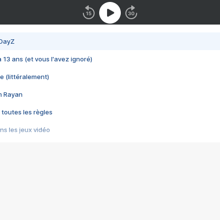
 DayZ
 a 13 ans (et vous l'avez ignoré)
e (littéralement)
im Rayan
 toutes les règles
s les jeux vidéo
us choquant de Rockstar ? - Le scandale BULLY
e plus moche de Steam
du RÊVE tourne au CAUCHEMAR
pendant 8 heures
it… à tort