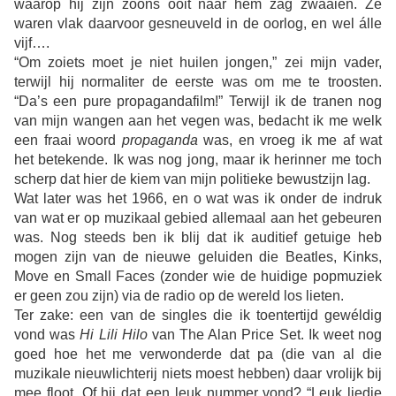
waarop hij zijn zoons ooit naar hem zag zwaaien. Ze
waren vlak daarvoor gesneuveld in de oorlog, en wel álle
vijf….
“
Om zoiets moet je niet huilen jongen,” zei mijn vader,
terwijl hij normaliter de eerste was om me te troosten.
“Da’s een pure propagandafilm!” Terwijl ik de tranen nog
van mijn wangen aan het vegen was, bedacht ik me welk
een fraai woord
propaganda
was, en vroeg ik me af wat
het betekende. Ik was nog jong, maar ik herinner me toch
scherp dat hier de kiem van mijn politieke bewustzijn lag.
Wat later was het 1966, en o wat was ik onder de indruk
van wat er op muzikaal gebied allemaal aan het gebeuren
was. Nog steeds ben ik blij dat ik auditief getuige heb
mogen zijn van de nieuwe geluiden die Beatles, Kinks,
Move en Small Faces (zonder wie de huidige popmuziek
er geen zou zijn) via de radio op de wereld los lieten.
Ter zake: een van de singles die ik toentertijd gewéldig
vond was
Hi Lili Hilo
van The Alan Price Set. Ik weet nog
goed hoe het me verwonderde dat pa (die van al die
muzikale nieuwlichterij niets moest hebben) daar vrolijk bij
mee floot. Of hij dat een leuk nummer vond? “Leuk liedje