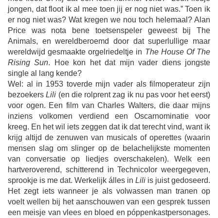
jongen, dat floot ik al mee toen jij er nog niet was.” Toen ik
er nog niet was? Wat kregen we nou toch helemaal? Alan
Price was nota bene toetsenspeler geweest bij The
Animals, en wereldberoemd door dat superlullige maar
wereldwijd gesmaakte orgelriedeltje in
The House Of The
Rising Sun
. Hoe kon het dat mijn vader diens jongste
single al lang kende?
Wel: al in 1953 toverde mijn vader als filmoperateur zijn
bezoekers
Lili
(en die rolprent zag ik nu pas voor het eerst)
voor ogen. Een film van Charles Walters, die daar mijns
inziens volkomen verdiend een Oscarnominatie voor
kreeg. En het wil iets zeggen dat ik dat terecht vind, want ik
krijg altijd de zenuwen van musicals of operettes (waarin
mensen slag om slinger op de belachelijkste momenten
van conversatie op liedjes overschakelen). Welk een
hartveroverend, schitterend in Technicolor weergegeven,
sprookje is me dat. Werkelijk álles in
Lili
is juist gedoseerd.
Het zegt iets wanneer je als volwassen man tranen op
voelt wellen bij het aanschouwen van een gesprek tussen
een meisje van vlees en bloed en póppenkastpersonages.