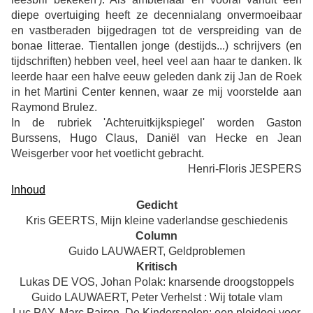
diepe overtuiging heeft ze decennialang onvermoeibaar
en vastberaden bijgedragen tot de verspreiding van de
bonae litterae. Tientallen jonge (destijds...) schrijvers (en
tijdschriften) hebben veel, heel veel aan haar te danken. Ik
leerde haar een halve eeuw geleden dank zij Jan de Roek
in het Martini Center kennen, waar ze mij voorstelde aan
Raymond Brulez.
In de rubriek 'Achteruitkijkspiegel' worden Gaston
Burssens, Hugo Claus, Daniël van Hecke en Jean
Weisgerber voor het voetlicht gebracht.
Henri-Floris JESPERS
Inhoud
Gedicht
Kris GEERTS, Mijn kleine vaderlandse geschiedenis
Column
Guido LAUWAERT, Geldproblemen
Kritisch
Lukas DE VOS, Johan Polak: knarsende droogstoppels
Guido LAUWAERT, Peter Verhelst : Wij totale vlam
Luc PAY, Marc Pairon, De Kinderspelen: een pleidooi voor