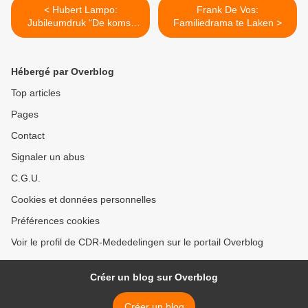
< Hubert Lampo:
Frank De Vos:
Jubileumdruk “De komst
Familiedrama te Laken >
van Joachim Stiller”
Hébergé par Overblog
Top articles
Pages
Contact
Signaler un abus
C.G.U.
Cookies et données personnelles
Préférences cookies
Voir le profil de CDR-Mededelingen sur le portail Overblog
Créer un blog sur Overblog
Créer un blog