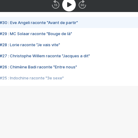
#30 : Eve Angeli raconte "Avant de partir"
#29 : MC Solaar raconte "Bouge de là"
28 : Lorie raconte "Je vais vite"
#27 : Christophe Willem raconte "Jacques a dit"
#26 : Chimène Badi raconte "Entre nous"
#25 : Indochine raconte "3e sexe"
#24 : Zaho raconte "C'est chelou"
#23 : Patrick Bruel raconte "Au café des délices"
#22 : Kyo raconte "Le chemin"
#21 : Nolwenn Leroy raconte "Cassé"
#20 : Patrick Hernandez raconte "Born to be alive"