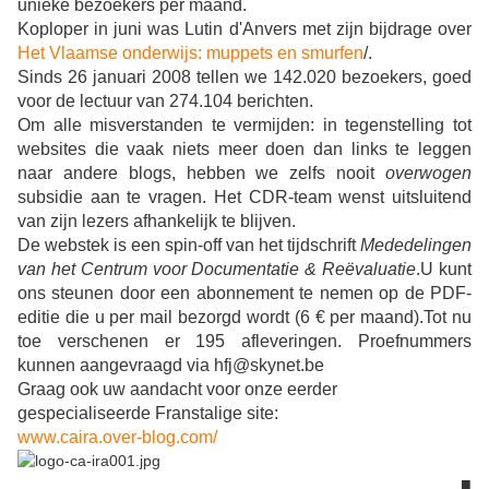
unieke bezoekers per maand.
Koploper in juni was Lutin d'Anvers met zijn bijdrage over
Het Vlaamse onderwijs: muppets en smurfen
/.
Sinds 26 januari 2008 tellen we 142.020 bezoekers, goed
voor de lectuur van 274.104 berichten.
Om alle misverstanden te vermijden: in tegenstelling tot
websites die vaak niets meer doen dan links te leggen
naar andere blogs, hebben we zelfs nooit
overwogen
subsidie aan te vragen. Het CDR-team wenst uitsluitend
van zijn lezers afhankelijk te blijven.
De webstek is een spin-off van het tijdschrift
Mededelingen
van het Centrum voor Documentatie & Reëvaluatie
.
U kunt
ons steunen door een abonnement te nemen op de PDF-
editie die u per mail bezorgd wordt (6 € per maand).
Tot nu
toe verschenen er 195 afleveringen. Proefnummers
kunnen aangevraagd via hfj@skynet.be
Graag ook uw aandacht voor onze eerder
gespecialiseerde Franstalige site:
www.caira.over-blog.com/
■