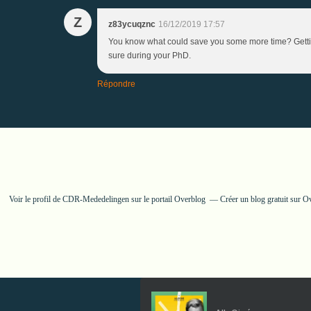
Z
z83ycuqznc
16/12/2019 17:57
You know what could save you some more time? Getting a 
sure during your PhD.
Répondre
Voir le profil de
CDR-Mededelingen
sur le portail Overblog
Créer un blog gratuit sur O