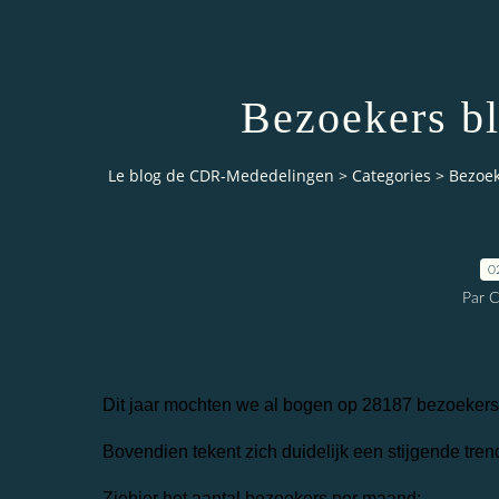
Bezoekers b
Le blog de CDR-Mededelingen
>
Categories
>
Bezoek
0
Par 
Dit jaar mochten we al bogen op 28187 bezoekers
Bovendien tekent zich duidelijk een stijgende trend
Ziehier het aantal bezoekers per maand: