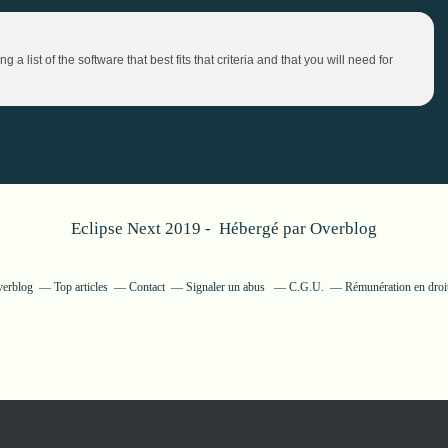
list of the software that best fits that criteria and that you will need for
Eclipse Next 2019 - Hébergé par
Overblog
verblog
Top articles
Contact
Signaler un abus
C.G.U.
Rémunération en droit