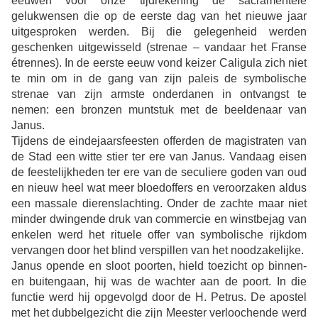
eeuwen voor onze tijdrekening de sacramentele
gelukwensen die op de eerste dag van het nieuwe jaar
uitgesproken werden. Bij die gelegenheid werden
geschenken uitgewisseld (strenae – vandaar het Franse
étrennes). In de eerste eeuw vond keizer Caligula zich niet
te min om in de gang van zijn paleis de symbolische
strenae van zijn armste onderdanen in ontvangst te
nemen: een bronzen muntstuk met de beeldenaar van
Janus.
Tijdens de eindejaarsfeesten offerden de magistraten van
de Stad een witte stier ter ere van Janus. Vandaag eisen
de feestelijkheden ter ere van de seculiere goden van oud
en nieuw heel wat meer bloedoffers en veroorzaken aldus
een massale dierenslachting. Onder de zachte maar niet
minder dwingende druk van commercie en winstbejag van
enkelen werd het rituele offer van symbolische rijkdom
vervangen door het blind verspillen van het noodzakelijke.
Janus opende en sloot poorten, hield toezicht op binnen-
en buitengaan, hij was de wachter aan de poort. In die
functie werd hij opgevolgd door de H. Petrus. De apostel
met het dubbelgezicht die zijn Meester verloochende werd