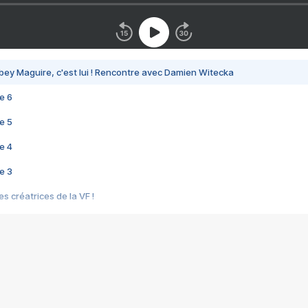
bey Maguire, c'est lui ! Rencontre avec Damien Witecka
e 6
e 5
e 4
e 3
s créatrices de la VF !
e 2
e 1
e Mektoub My Love arrive enfin ! Rencontre avec Shaïn Boumedine et Sal
i : après Toni en famille