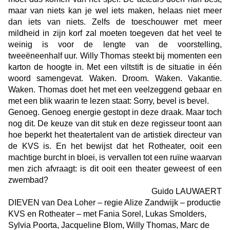
maar van niets kan je wel iets maken, helaas niet meer
dan iets van niets. Zelfs de toeschouwer met meer
mildheid in zijn korf zal moeten toegeven dat het veel te
weinig is voor de lengte van de voorstelling,
tweeëneenhalf uur. Willy Thomas steekt bij momenten een
karton de hoogte in. Met een viltstift is de situatie in één
woord samengevat. Waken. Droom. Waken. Vakantie.
Waken. Thomas doet het met een veelzeggend gebaar en
met een blik waarin te lezen staat: Sorry, bevel is bevel.
Genoeg. Genoeg energie gestopt in deze draak. Maar toch
nog dit. De keuze van dit stuk en deze regisseur toont aan
hoe beperkt het theatertalent van de artistiek directeur van
de KVS is. En het bewijst dat het Rotheater, ooit een
machtige burcht in bloei, is vervallen tot een ruïne waarvan
men zich afvraagt: is dit ooit een theater geweest of een
zwembad?
Guido LAUWAERT
DIEVEN van Dea Loher – regie Alize Zandwijk – productie
KVS en Rotheater – met Fania Sorel, Lukas Smolders,
Sylvia Poorta, Jacqueline Blom, Willy Thomas, Marc de