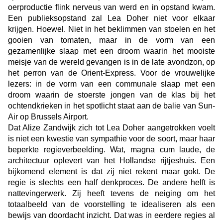
oerproductie flink nerveus van werd en in opstand kwam.
Een publieksopstand zal Lea Doher niet voor elkaar
krijgen. Hoewel. Niet in het beklimmen van stoelen en het
gooien van tomaten, maar in de vorm van een
gezamenlijke slaap met een droom waarin het mooiste
meisje van de wereld gevangen is in de late avondzon, op
het perron van de Orient-Express. Voor de vrouwelijke
lezers: in de vorm van een communale slaap met een
droom waarin de stoerste jongen van de klas bij het
ochtendkrieken in het spotlicht staat aan de balie van Sun-
Air op Brussels Airport.
Dat Alize Zandwijk zich tot Lea Doher aangetrokken voelt
is niet een kwestie van sympathie voor de soort, maar haar
beperkte regieverbeelding. Wat, magna cum laude, de
architectuur oplevert van het Hollandse rijtjeshuis. Een
bijkomend element is dat zij niet rekent maar gokt. De
regie is slechts een half denkproces. De andere helft is
nattevingerwerk. Zij heeft tevens de neiging om het
totaalbeeld van de voorstelling te idealiseren als een
bewijs van doordacht inzicht. Dat was in eerdere regies al