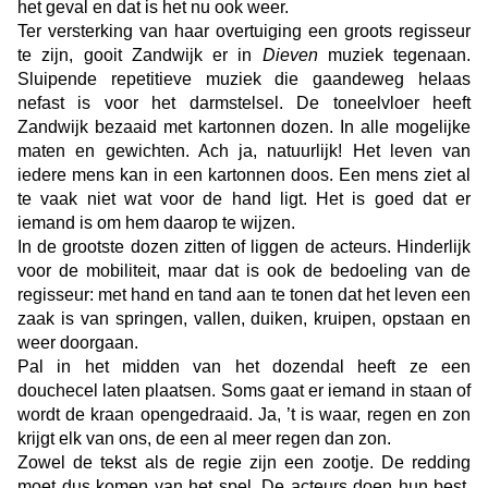
het geval en dat is het nu ook weer.
Ter versterking van haar overtuiging een groots regisseur
te zijn, gooit Zandwijk er in
Dieven
muziek tegenaan.
Sluipende repetitieve muziek die gaandeweg helaas
nefast is voor het darmstelsel. De toneelvloer heeft
Zandwijk bezaaid met kartonnen dozen. In alle mogelijke
maten en gewichten. Ach ja, natuurlijk! Het leven van
iedere mens kan in een kartonnen doos. Een mens ziet al
te vaak niet wat voor de hand ligt. Het is goed dat er
iemand is om hem daarop te wijzen.
In de grootste dozen zitten of liggen de acteurs. Hinderlijk
voor de mobiliteit, maar dat is ook de bedoeling van de
regisseur: met hand en tand aan te tonen dat het leven een
zaak is van springen, vallen, duiken, kruipen, opstaan en
weer doorgaan.
Pal in het midden van het dozendal heeft ze een
douchecel laten plaatsen. Soms gaat er iemand in staan of
wordt de kraan opengedraaid. Ja, ’t is waar, regen en zon
krijgt elk van ons, de een al meer regen dan zon.
Zowel de tekst als de regie zijn een zootje. De redding
moet dus komen van het spel. De acteurs doen hun best,