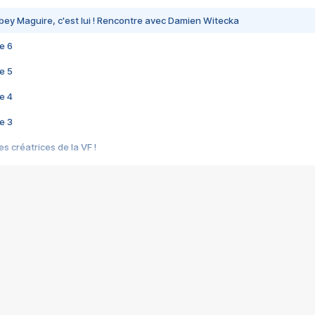
bey Maguire, c'est lui ! Rencontre avec Damien Witecka
e 6
e 5
e 4
e 3
s créatrices de la VF !
e 2
e 1
e Mektoub My Love arrive enfin ! Rencontre avec Shaïn Boumedine et Sal
i : après Toni en famille
elle réalise le bouleversant Dites lui que je l'aime
ais ! Rencontre autour de Vie privée de Rebecca Zlotowski