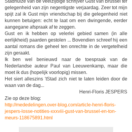
Stadhuize van de veelzijdige schrijver Gust van Brussel ter
gelegenheid van zijn negentigste verjaardag. Zeer tot mijn
spijt zal ik Gust mijn vriendschap bij die gelegenheid niet
kunnen betuigen: echt te laat om een dwingende, eerder
aangegane afspraak af te zeggen.
Gust en ik hebben op velerlei gebied samen (in alle
eerlijkheid) paarden gestolen ... Bovendien schreef hij een
aantal romans die geheel ten onrechte in de vergetelheid
zijn geraakt.
Ik ben wel benieuwd naar de toespraak van de
Nederlandse auteur Paul van Leeuwenkamp, maar die
moet ik dus (hopelijk voorlopig) missen.
Het siert alleszins 'tStad zich niet te laten leiden door de
waan van de dag...
Henri-Floris JESPERS
Zie op deze blog:
http://mededelingen.over-blog.com/article-henri-floris-
jespers-losse-notities-xxxviii-gust-van-brussel-en-ton-
meurs-118675891.html