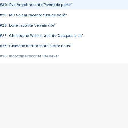
#30 : Eve Angeli raconte "Avant de partir"
#29 : MC Solaar raconte "Bouge de là"
28 : Lorie raconte "Je vais vite"
#27 : Christophe Willem raconte "Jacques a dit"
#26 : Chimène Badi raconte "Entre nous"
#25 : Indochine raconte "3e sexe"
#24 : Zaho raconte "C'est chelou"
#23 : Patrick Bruel raconte "Au café des délices"
#22 : Kyo raconte "Le chemin"
#21 : Nolwenn Leroy raconte "Cassé"
#20 : Patrick Hernandez raconte "Born to be alive"
#19 : Lorie raconte "Près de moi"