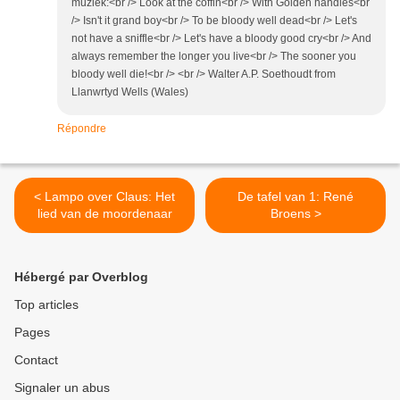
muziek:<br /> Look at the coffin<br /> With Golden handles<br
/> Isn't it grand boy<br /> To be bloody well dead<br /> Let's
not have a sniffle<br /> Let's have a bloody good cry<br /> And
always remember the longer you live<br /> The sooner you
bloody well die!<br /> <br /> Walter A.P. Soethoudt from
Llanwrtyd Wells (Wales)
Répondre
< Lampo over Claus: Het
De tafel van 1: René
lied van de moordenaar
Broens >
Hébergé par Overblog
Top articles
Pages
Contact
Signaler un abus