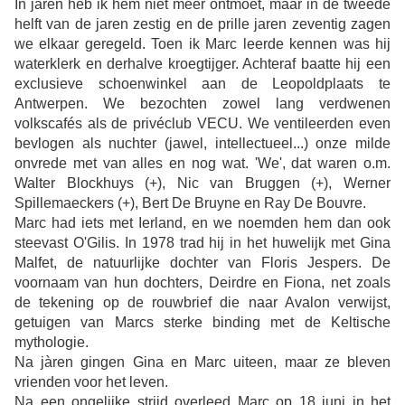
In jaren heb ik hem niet meer ontmoet, maar in de tweede
helft van de jaren zestig en de prille jaren zeventig zagen
we elkaar geregeld. Toen ik Marc leerde kennen was hij
waterklerk en derhalve kroegtijger. Achteraf baatte hij een
exclusieve schoenwinkel aan de Leopoldplaats te
Antwerpen. We bezochten zowel lang verdwenen
volkscafés als de privéclub VECU. We ventileerden even
bevlogen als nuchter (jawel, intellectueel...) onze milde
onvrede met van alles en nog wat. 'We', dat waren o.m.
Walter Blockhuys (+), Nic van Bruggen (+), Werner
Spillemaeckers (+), Bert De Bruyne en Ray De Bouvre.
Marc had iets met Ierland, en we noemden hem dan ook
steevast O'Gilis. In 1978 trad hij in het huwelijk met Gina
Malfet, de natuurlijke dochter van Floris Jespers. De
voornaam van hun dochters, Deirdre en Fiona, net zoals
de tekening op de rouwbrief die naar Avalon verwijst,
getuigen van Marcs sterke binding met de Keltische
mythologie.
Na jàren gingen Gina en Marc uiteen, maar ze bleven
vrienden voor het leven.
Na een ongelijke strijd overleed Marc op 18 juni in het