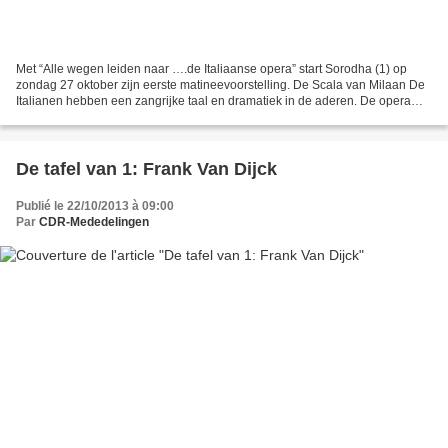
Met “Alle wegen leiden naar ….de Italiaanse opera” start Sorodha (1) op
zondag 27 oktober zijn eerste matineevoorstelling. De Scala van Milaan De
Italianen hebben een zangrijke taal en dramatiek in de aderen. De opera
werd er een kunst, een uniek muziekgenre...
De tafel van 1: Frank Van Dijck
Publié le 22/10/2013 à 09:00
Par
CDR-Mededelingen