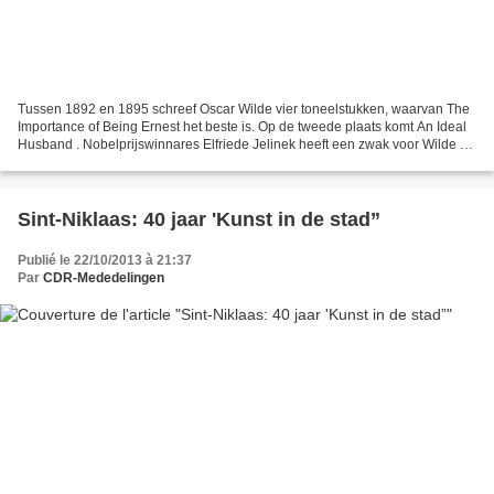
Tussen 1892 en 1895 schreef Oscar Wilde vier toneelstukken, waarvan The
Importance of Being Ernest het beste is. Op de tweede plaats komt An Ideal
Husband . Nobelprijswinnares Elfriede Jelinek heeft een zwak voor Wilde en
verfriste het tweede, zuiverde...
Sint-Niklaas: 40 jaar 'Kunst in de stad”
Publié le 22/10/2013 à 21:37
Par
CDR-Mededelingen