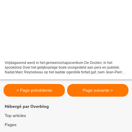
Vrijdagavond werd in het gemeenschapscentrum De Doolen, in het
spookdorp Doel het gelijknamige boek voorgesteld aan pers en publiek.
Nadat Marc Reynebeau op het laatste ogenblik forfait gaf, nam Jean-Pierre
Rondas, op de hem eigen gemoedelijke wijze,...
< Page précédente
Page suivante >
Hébergé par Overblog
Top articles
Pages