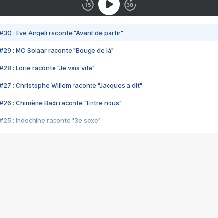
#30 : Eve Angeli raconte "Avant de partir"
#29 : MC Solaar raconte "Bouge de là"
28 : Lorie raconte "Je vais vite"
#27 : Christophe Willem raconte "Jacques a dit"
#26 : Chimène Badi raconte "Entre nous"
#25 : Indochine raconte "3e sexe"
#24 : Zaho raconte "C'est chelou"
#23 : Patrick Bruel raconte "Au café des délices"
#22 : Kyo raconte "Le chemin"
#21 : Nolwenn Leroy raconte "Cassé"
#20 : Patrick Hernandez raconte "Born to be alive"