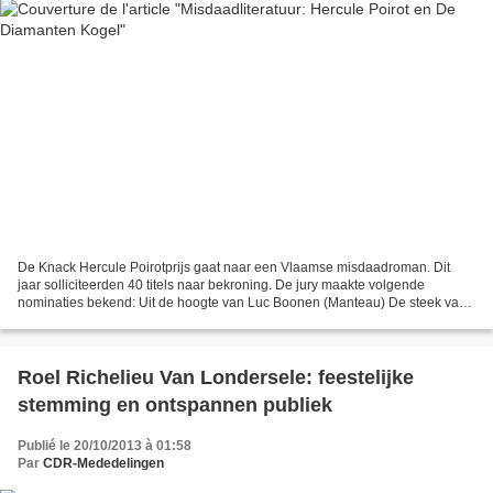
De Knack Hercule Poirotprijs gaat naar een Vlaamse misdaadroman. Dit
jaar solliciteerden 40 titels naar bekroning. De jury maakte volgende
nominaties bekend: Uit de hoogte van Luc Boonen (Manteau) De steek van
de schorpioen van Dimitri Bontenakel (Wereldbibliotheek)...
Roel Richelieu Van Londersele: feestelijke
stemming en ontspannen publiek
Publié le 20/10/2013 à 01:58
Par
CDR-Mededelingen