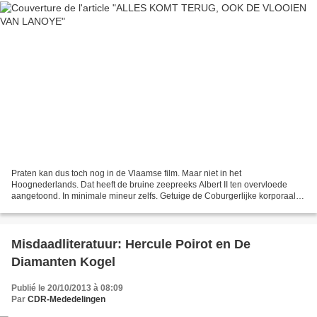
Praten kan dus toch nog in de Vlaamse film. Maar niet in het
Hoognederlands. Dat heeft de bruine zeepreeks Albert II ten overvloede
aangetoond. In minimale mineur zelfs. Getuige de Coburgerlijke korporaal
die zich in dit aeoon tooit als verlicht opperhoofd....
Misdaadliteratuur: Hercule Poirot en De
Diamanten Kogel
Publié le 20/10/2013 à 08:09
Par
CDR-Mededelingen