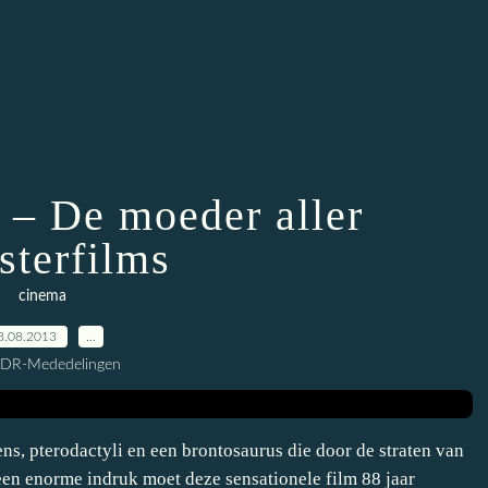
 – De moeder aller
terfilms
cinema
8.08.2013
…
CDR-Mededelingen
s, pterodactyli en een brontosaurus die door de straten van
en enorme indruk moet deze sensationele film 88 jaar