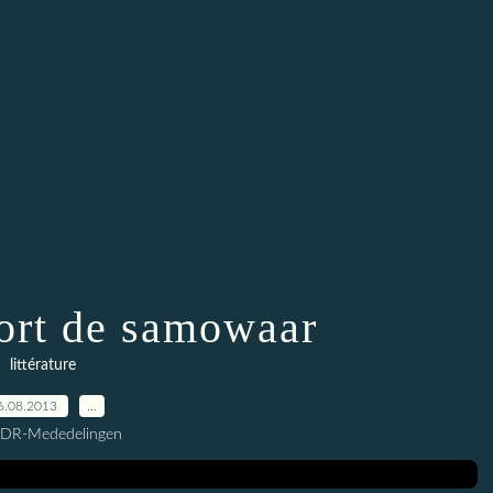
nort de samowaar
littérature
6.08.2013
…
CDR-Mededelingen