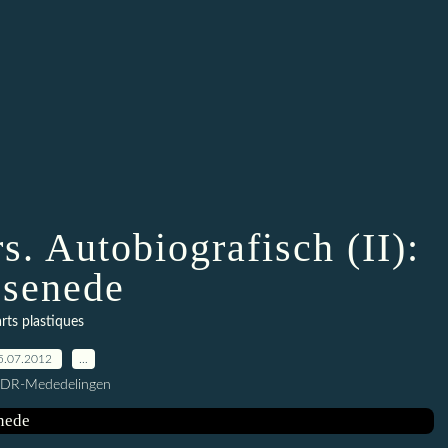
s. Autobiografisch (II):
senede
arts plastiques
5.07.2012
…
CDR-Mededelingen