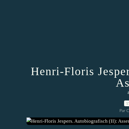
Henri-Floris Jesper
As
1
Par 