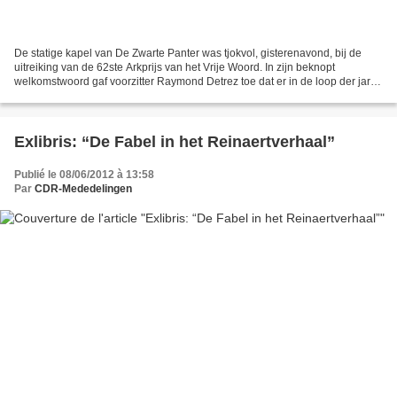
De statige kapel van De Zwarte Panter was tjokvol, gisterenavond, bij de
uitreiking van de 62ste Arkprijs van het Vrije Woord. In zijn beknopt
welkomstwoord gaf voorzitter Raymond Detrez toe dat er in de loop der jaren
in de pers kritiek is geweest op...
Exlibris: “De Fabel in het Reinaertverhaal”
Publié le 08/06/2012 à 13:58
Par
CDR-Mededelingen