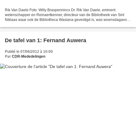
Rik Van Daele Foto: Willy Braspennincx Dr. Rik Van Daele, eminent
wetenschapper en Reinaertkenner, directeur van de Bibliotheek van Sint
Niklaas waar ook de Bibliotheca Wasiana gevestigd is, was woensdagavond
te gast bij Exlibris. In zijn humoristische...
De tafel van 1: Fernand Auwera
Publié le 07/06/2012 à 10:00
Par
CDR-Mededelingen