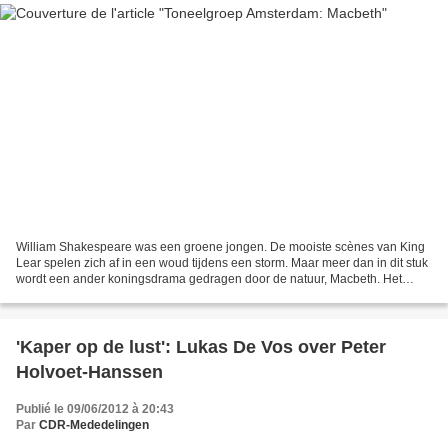
William Shakespeare was een groene jongen. De mooiste scènes van King
Lear spelen zich af in een woud tijdens een storm. Maar meer dan in dit stuk
wordt een ander koningsdrama gedragen door de natuur, Macbeth. Het
stond dan ook in de sterren geschreven...
'Kaper op de lust': Lukas De Vos over Peter
Holvoet-Hanssen
Publié le 09/06/2012 à 20:43
Par
CDR-Mededelingen